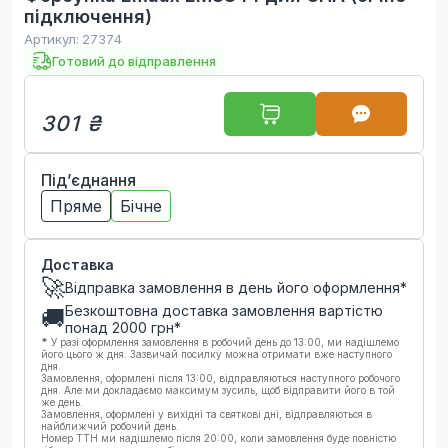
підключення)
Артикул:
27374
Готовий до відправлення
301 ₴
Під’єднання
Пряме
Бічне
Доставка
🚀
Відправка замовлення в день його оформлення*
Безкоштовна доставка замовлення вартістю
🚚
понад
2000
грн*
*
У разі оформлення замовлення в робочий день до 13:00, ми надішлемо
його цього ж дня. Зазвичай посилку можна отримати вже наступного
дня.
Замовлення, оформлені після 13:00, відправляються наступного робочого
дня. Але ми докладаємо максимум зусиль, щоб відправити його в той
же день.
Замовлення, оформлені у вихідні та святкові дні, відправляються в
найближчий робочий день.
Номер ТТН ми надішлемо після 20:00, коли замовлення буде повністю