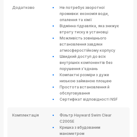
Додатково
Не потребує зворотної
промивки: економія води,
опалення та хімії
Відмінна гідравліка, яка знижує
втрату тиску в установці
Можливість зовнішнього
встановлення завдяки
атмосферостійкому корпусу
Швидкий доступ до всіх
внутрішніх компонентів без
порушення з'єднань
Компактні розміри з дуже
низькою займаною площею
Простота встановлення й
обслуговування
Сертифікат відповідності NSF
Комплектація
Фільтр Hayward Swim Clear
C200SE
Кришка з вбудованим
манометром