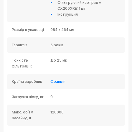
Фільтруючий картридж
CX200XRE: 1 шт
Інструкция
Розмір в упаковці
984 х 464 мм
Гарантія
5 років
Тонкість
До 25 мк
фільтрації:
Країна виробник
Франція
Загрузка піску, кг
0
Макс. об’єм
120000
басейну, л