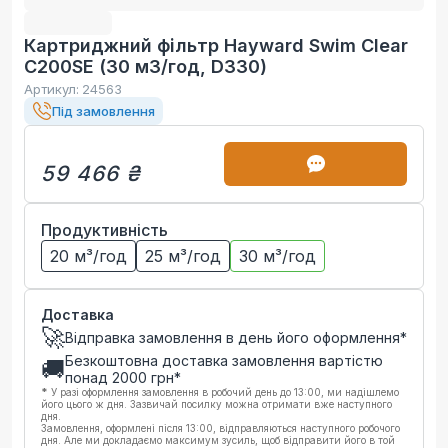
Картриджний фільтр Hayward Swim Clear
C200SE (30 м3/год, D330)
Артикул:
24563
Під замовлення
59 466 ₴
Продуктивність
20 м³/год
25 м³/год
30 м³/год
Доставка
🚀
Відправка замовлення в день його оформлення*
Безкоштовна доставка замовлення вартістю
🚚
понад
2000
грн*
*
У разі оформлення замовлення в робочий день до 13:00, ми надішлемо
його цього ж дня. Зазвичай посилку можна отримати вже наступного
дня.
Замовлення, оформлені після 13:00, відправляються наступного робочого
дня. Але ми докладаємо максимум зусиль, щоб відправити його в той