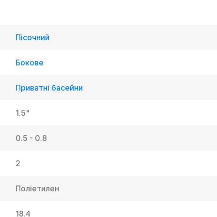
Пісочний
Бокове
Приватні басейни
1.5"
0.5 - 0.8
2
Поліетилен
18.4