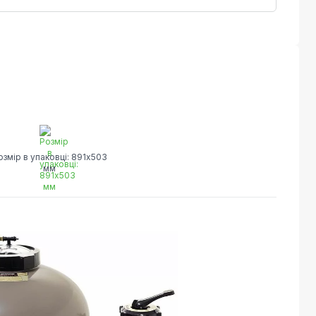
озмір в упаковці: 891х503
мм