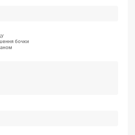
ду
шення бочки
паном