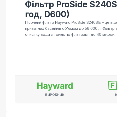
Фільтр ProSide S240S
год, D600)
Пісочний фільтр Hayward ProSide S240SIE – це ві
приватних басейнів об'ємом до 56 000 л. Фільтр
очистку води з тонкістю фільтрації до 40 мікрон.
Hayward

ВИРОБНИК