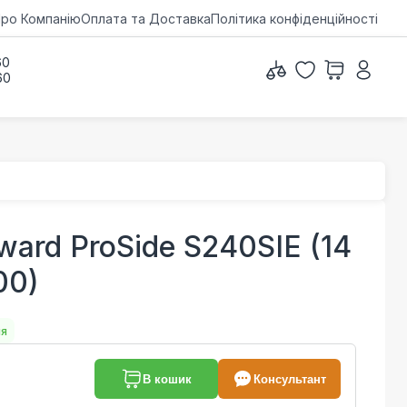
ро Компанію
Оплата та Доставка
Політика конфіденційності
60
60
ward ProSide S240SIE (14
00)
ня
В кошик
Консультант