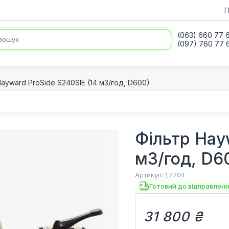
П
(063) 660 77 
(097) 760 77 
ayward ProSide S240SIE (14 м3/год, D600)
Фільтр Hay
м3/год, D6
Артикул:
17704
Готовий до відправлен
31 800 ₴