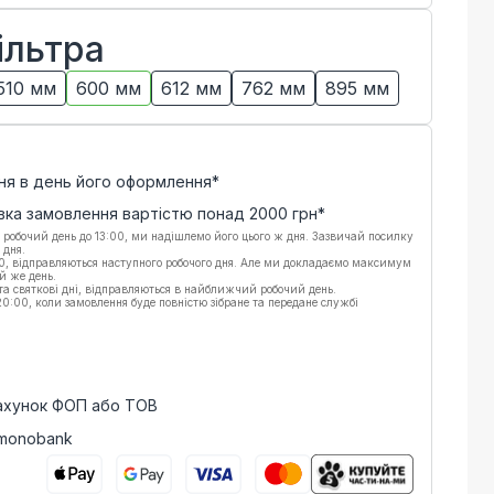
ільтра
510 мм
600 мм
612 мм
762 мм
895 мм
ня в день його оформлення*
вка замовлення вартістю понад
2000
грн*
 робочий день до 13:00, ми надішлемо його цього ж дня. Зазвичай посилку
 дня.
00, відправляються наступного робочого дня. Але ми докладаємо максимум
й же день.
 та святкові дні, відправляються в найближчий робочий день.
:00, коли замовлення буде повністю зібране та передане службі
рахунок ФОП або ТОВ
 monobank