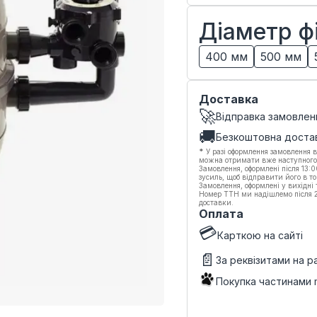
Діаметр ф
400 мм
500 мм
Доставка
🚀
Відправка замовлен
🚚
Безкоштовна доста
*
У разі оформлення замовлення в
можна отримати вже наступного
Замовлення, оформлені після 13:
зусиль, щоб відправити його в то
Замовлення, оформлені у вихідні
Номер ТТН ми надішлемо після 20
доставки.
Оплата
💳
Карткою на сайті
📄
За реквізитами на 
Покупка частинами