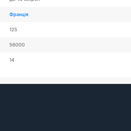
Франція
125
56000
14