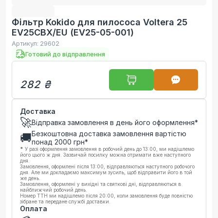
Фільтр Kokido для пилососа Voltera 25
EV25CBX/EU (EV25-05-001)
Артикул:
29602
Готовий до відправлення
282 ₴
Доставка
🚀
Відправка замовлення в день його оформлення*
Безкоштовна доставка замовлення вартістю
🚚
понад
2000
грн*
*
У разі оформлення замовлення в робочий день до 13:00, ми надішлемо
його цього ж дня. Зазвичай посилку можна отримати вже наступного
дня.
Замовлення, оформлені після 13:00, відправляються наступного робочого
дня. Але ми докладаємо максимум зусиль, щоб відправити його в той
же день.
Замовлення, оформлені у вихідні та святкові дні, відправляються в
найближчий робочий день.
Номер ТТН ми надішлемо після 20:00, коли замовлення буде повністю
зібране та передане службі доставки.
Оплата