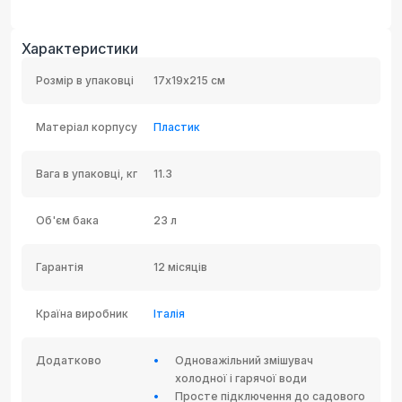
Характеристики
Розмір в упаковці
17х19х215 см
Матеріал корпусу
Пластик
Вага в упаковці, кг
11.3
Об'єм бака
23 л
Гарантія
12 місяців
Країна виробник
Італія
Додатково
Одноважільний змішувач
холодної і гарячої води
Просте підключення до садового