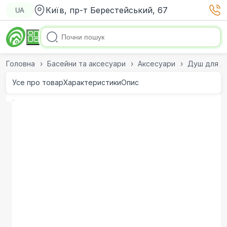
Київ, пр-т Берестейський, 67
UA
Головна
Басейни та аксесуари
Аксесуари
Душ для да
Усе про товар
Характеристики
Опис