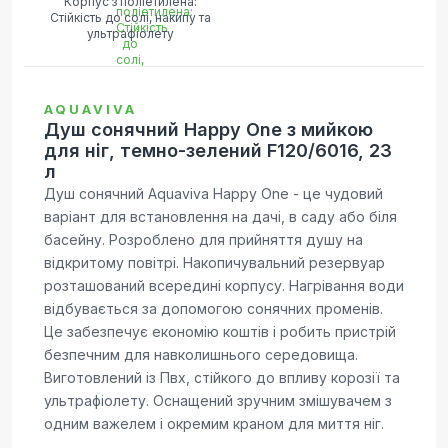
Корпус з поліетилена:
Стійкість до солі, накипу та
ультрафіолету
AQUAVIVA
Душ сонячний Happy One з мийкою
для ніг, темно-зелений F120/6016, 23
л
Душ сонячний Aquaviva Happy One - це чудовий
варіант для встановлення на дачі, в саду або біля
басейну. Розроблено для прийняття душу на
відкритому повітрі. Накопичувальний резервуар
розташований всередині корпусу. Нагрівання води
відбувається за допомогою сонячних променів.
Це забезпечує економію коштів і робить пристрій
безпечним для навколишнього середовища.
Виготовлений із Пвх, стійкого до впливу корозії та
ультрафіолету. Оснащений зручним змішувачем з
одним важелем і окремим краном для миття ніг.