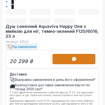
6
7
Душ сонячний Aquaviva Happy One з
мийкою для ніг, темно-зелений F120/6016,
23 л
Артикул:
33012
Під замовлення
20 299 ₴
Доставка
🚀
Відправка замовлення в день його оформлення*
Безкоштовна доставка замовлення вартістю
🚚
понад
2000
грн*
*
У разі оформлення замовлення в робочий день до 13:00, ми надішлемо
його цього ж дня. Зазвичай посилку можна отримати вже наступного
дня.
Замовлення, оформлені після 13:00, відправляються наступного робочого
дня. Але ми докладаємо максимум зусиль, щоб відправити його в той