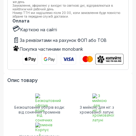
же день.
Замовлення, оформлені у вихідні та святкові дні, відправляються в
найближчий робочий день.
Номер ТТН ми надішлемо після 20:00, коли замовлення буде повністю
зібране та передане службі доставки.
Оплата
💳
Карткою на сайті
📄
За реквізитами на рахунок ФОП або ТОВ
Покупка частинами monobank
Опис товару
Безкоштовний обігрів води:
З мийкою для ніг: з
від сонячних променів
хромованої латуні