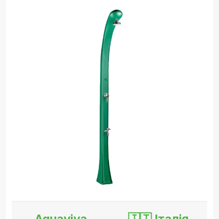
Aquaviva
🇮🇹 Італія