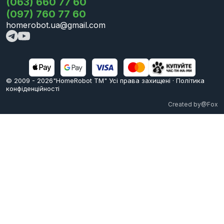
(063) 660 77 60
(097) 760 77 60
homerobot.ua@gmail.com
© 2009 -
2026
"HomeRobot ТМ" Усi права захищені
·
Політика
конфіденційності
Created by
@Fox