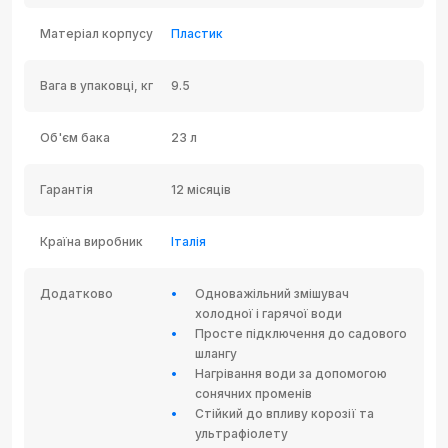
Матеріал корпусу
Пластик
Вага в упаковці, кг
9.5
Об'єм бака
23 л
Гарантія
12 місяців
Країна виробник
Італія
Додатково
Одноважільний змішувач
холодної і гарячої води
Просте підключення до садового
шлангу
Нагрівання води за допомогою
сонячних променів
Стійкий до впливу корозії та
ультрафіолету