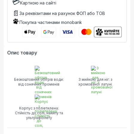
💳
Карткою на сайті
📄
За реквізитами на рахунок ФОП або ТОВ
Покупка частинами monobank
Опис товару
Безкоштовний обігрів води:
З мийкою для ніг: з
від сонячних променів
хромованої латуні
Корпус з поліетилена:
Стійкість до солі, накипу та
ультрафіолету