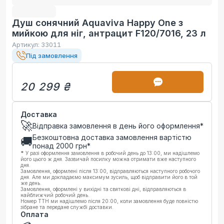
Душ сонячний Aquaviva Happy One з
мийкою для ніг, антрацит F120/7016, 23 л
Артикул:
33011
Під замовлення
20 299 ₴
Доставка
🚀
Відправка замовлення в день його оформлення*
Безкоштовна доставка замовлення вартістю
🚚
понад
2000
грн*
*
У разі оформлення замовлення в робочий день до 13:00, ми надішлемо
його цього ж дня. Зазвичай посилку можна отримати вже наступного
дня.
Замовлення, оформлені після 13:00, відправляються наступного робочого
дня. Але ми докладаємо максимум зусиль, щоб відправити його в той
же день.
Замовлення, оформлені у вихідні та святкові дні, відправляються в
найближчий робочий день.
Номер ТТН ми надішлемо після 20:00, коли замовлення буде повністю
зібране та передане службі доставки.
Оплата