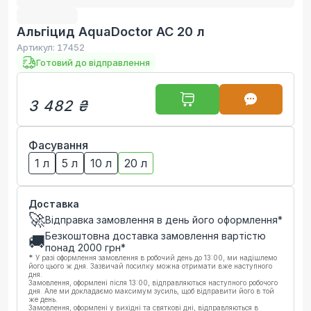
Альгіцид AquaDoctor AC 20 л
Артикул:
17452
Готовий до відправлення
3 482 ₴
Фасування
1 л
5 л
10 л
20 л
Доставка
🚀
Відправка замовлення в день його оформлення*
Безкоштовна доставка замовлення вартістю
🚚
понад
2000
грн*
*
У разі оформлення замовлення в робочий день до 13:00, ми надішлемо
його цього ж дня. Зазвичай посилку можна отримати вже наступного
дня.
Замовлення, оформлені після 13:00, відправляються наступного робочого
дня. Але ми докладаємо максимум зусиль, щоб відправити його в той
же день.
Замовлення, оформлені у вихідні та святкові дні, відправляються в