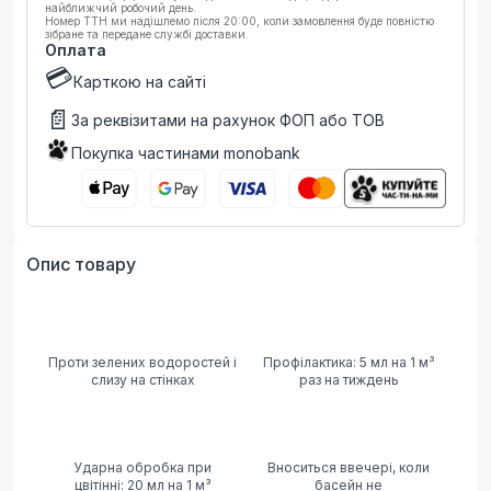
найближчий робочий день.
Номер ТТН ми надішлемо після 20:00, коли замовлення буде повністю
зібране та передане службі доставки.
Оплата
💳
Карткою на сайті
📄
За реквізитами на рахунок ФОП або ТОВ
Покупка частинами monobank
Опис товару
Проти зелених водоростей і
Профілактика: 5 мл на 1 м³
слизу на стінках
раз на тиждень
Ударна обробка при
Вноситься ввечері, коли
цвітінні: 20 мл на 1 м³
басейн не