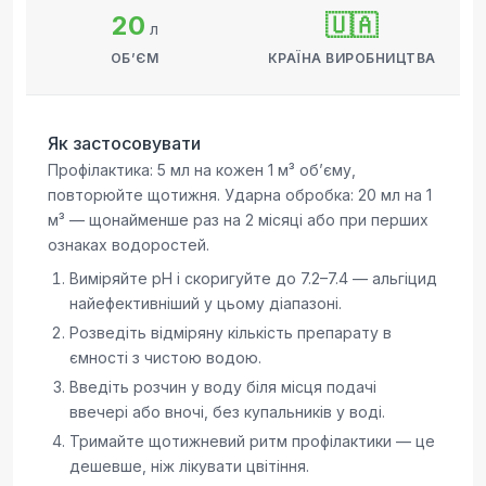
20
🇺🇦
л
ОБʼЄМ
КРАЇНА ВИРОБНИЦТВА
Як застосовувати
Профілактика: 5 мл на кожен 1 м³ обʼєму,
повторюйте щотижня. Ударна обробка: 20 мл на 1
м³ — щонайменше раз на 2 місяці або при перших
ознаках водоростей.
Виміряйте pH і скоригуйте до 7.2–7.4 — альгіцид
найефективніший у цьому діапазоні.
Розведіть відміряну кількість препарату в
ємності з чистою водою.
Введіть розчин у воду біля місця подачі
ввечері або вночі, без купальників у воді.
Тримайте щотижневий ритм профілактики — це
дешевше, ніж лікувати цвітіння.