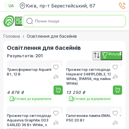
Київ, пр-т Берестейський, 67
UA
Головна
Освітлення для басейнів
Освітлення для басейнів
Фільтр
0
Результатів:
201
Трансформатор Aquant 300
Прожектор світлодіодний
Вт, 12 В
Hayward 3481PLDBL3, 13 Вт,
White, (PAR56, під лайнер,
White)
4 876 ₴
13 250 ₴
Готовий до відправлення
Готовий до відправлення
Прожектор світлодіодний
Галогенова лампа EMAUX UL-
Aquaviva Graphite 003
P50 20 Вт
546LED 36 Вт White, з