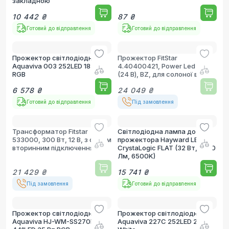
закладною
10 442 ₴
87 ₴
Готовий до відправлення
Готовий до відправлення
Прожектор світлодіодний
Прожектор FitStar
Aquaviva 003 252LED 18 Вт
4.40400421, Power Led 3.0
RGB
(24 В), BZ, для солоної води
6 578 ₴
24 049 ₴
Готовий до відправлення
Під замовлення
Трансформатор Fitstar
Світлодіодна лампа до
533000, 300 Вт, 12 В, з одним
прожектора Hayward LED
вторинним підключенням
CrystaLogic FLAT (32 Вт, 2850
Лм, 6500K)
21 429 ₴
15 741 ₴
Під замовлення
Готовий до відправлення
Прожектор світлодіодний
Прожектор світлодіодний
Aquaviva HJ-WM-SS270FGV,
Aquaviva 227C 252LED 21 Вт