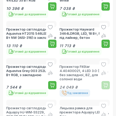
441LED 35 Вт RGB
White
10 396 ₴
7 038 ₴
Готовий до відправлення
Готовий до відправлення
Прожектор світлодіодний
Прожектор Hayward
Aquaviva HT201S 546LED 36
3464LDRGB, LED, 18 Вт, RGB,
Вт NW (AISI-316) із закладною
під лайнер, бетон
13 110 ₴
11 713 ₴
Готовий до відправлення
Готовий до відправлення
Прожектор світлодіодний
Прожектор FitStar
Aquaviva Grey 003 252LED 18
4.40400021, 4 LED 3.0 (24 В),
Вт RGB, з закладною
без закладної, BZ, для
солоної води
7 544 ₴
24 049 ₴
Готовий до відправлення
Під замовлення
Прожектор світлодіодний
Лицьова рамка для
Aquajoy HJ-WM-SS229,
прожектора Aquajoy LED003,