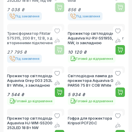
252LED 18 Вт NW, під бетон
біла
7 038 ₴
856 ₴
Під замовлення
Під замовлення
Трансформатор Fitstar
Прожектор світлодіодний
575315, 200 Вт, 12 В, з двома
Aquaviva HJ-RV-SS195S, 10 Вт
вторинними підключеннями
NW, із закладною
27 795 ₴
10 120 ₴
Під замовлення
Готовий до відправлення
Прожектор світлодіодний
Світлодіодна лампа до
Aquaviva Grey 003 252LED 21
прожектора Aquaviva GAS
Вт White, з закладною
PAR56 75 Вт COB White
7 544 ₴
5 934 ₴
Готовий до відправлення
Готовий до відправлення
Прожектор світлодіодний
Гофра для прожектора
Aquaviva HJ-WM-SS200FGV,
Kripsol PCF20.C
252LED 18 Вт NW