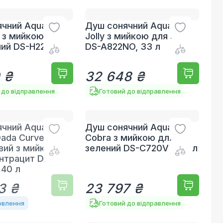
чний Aquaviva
Душ сонячний Aquaviva
 з мийкою для
Jolly з мийкою для ніг
ний DS-H221VE,
DS-A822NO, 33 л
 ₴
32 648 ₴
 до відправлення
Готовий до відправлення
чний Aquaviva
Душ сонячний Aquaviva
Dada Curve
Cobra з мийкою для ніг,
вий з мийкою
зелений DS-C720VE, 32 л
антрацит DS-
40 л
3 ₴
23 797 ₴
овлення
Готовий до відправлення