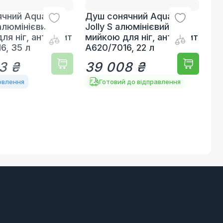
чний Aquaviva
Душ сонячний Aquaviva
 алюмінієвий з
Jolly S алюмінієвий з
ля ніг, антрацит
мийкою для ніг, антрацит
6, 35 л
A620/7016, 22 л
3 ₴
39 008 ₴
овлення
Готовий до відправлення