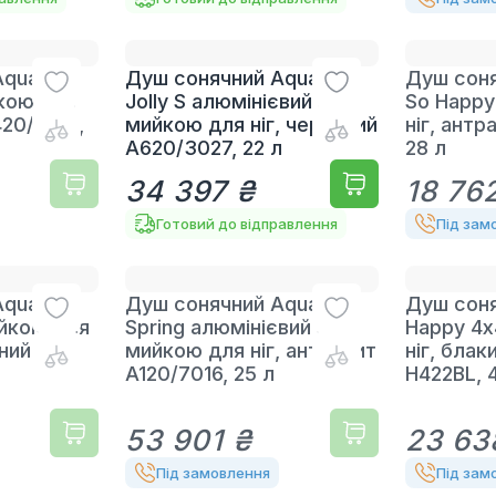
quaviva
Душ сонячний Aquaviva
Душ соня
кою для
Jolly S алюмінієвий з
So Happy
420/7016,
мийкою для ніг, червоний
ніг, ант
A620/3027, 22 л
28 л
34 397 ₴
18 76
Готовий до відправлення
Під зам
quaviva
Душ сонячний Aquaviva
Душ соня
ийкою для
Spring алюмінієвий з
Happy 4х
ний
мийкою для ніг, антрацит
ніг, блак
A120/7016, 25 л
H422BL, 
53 901 ₴
23 63
Під замовлення
Під зам