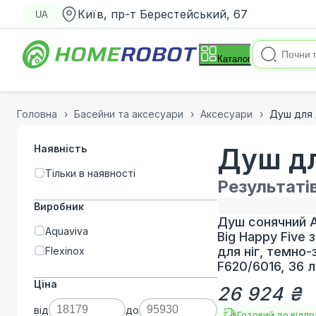
Київ, пр-т Берестейський, 67
UA
Каталог
Головна
Басейни та аксесуари
Аксесуари
Душ для 
Наявність
Душ дл
Тільки в наявності
Результаті
Виробник
Душ сонячний A
Aquaviva
Big Happy Five 
для ніг, темно
Flexinox
F620/6016, 36 л
Ціна
26 924 ₴
від
до
Готовий до відп