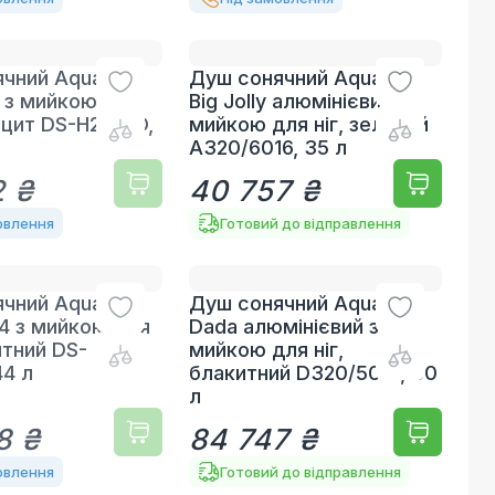
чний Aquaviva
Душ сонячний Aquaviva
 з мийкою для
Big Jolly алюмінієвий з
рацит DS-H221NO,
мийкою для ніг, зелений
A320/6016, 35 л
2 ₴
40 757 ₴
овлення
Готовий до відправлення
чний Aquaviva
Душ сонячний Aquaviva
4 з мийкою для
Dada алюмінієвий з
итний DS-
мийкою для ніг,
44 л
блакитний D320/5012, 30
л
8 ₴
84 747 ₴
овлення
Готовий до відправлення