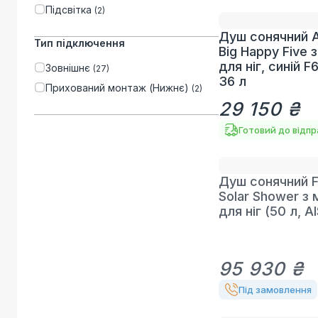
Підсвітка
(
2
)
Душ сонячний A
Тип підключення
Big Happy Five 
для ніг, синій 
Зовнішнє
(
27
)
36 л
Прихований монтаж (Нижнє)
(
2
)
29 150 ₴
Готовий до відп
Душ сонячний F
Solar Shower з
для ніг (50 л, A
95 930 ₴
Під замовлення