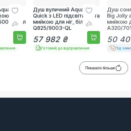
quaviva
Душ вуличний Aquaviva
Душ соня
кою для
Quick з LED підсвіткою та
Big Jolly
/5002, 35 л
мийкою для ніг, білий
мийкою д
Q825/9003-QL
A320/701
57 982 ₴
50 40
равлення
Готовий до відправлення
Під зам
Показати більше