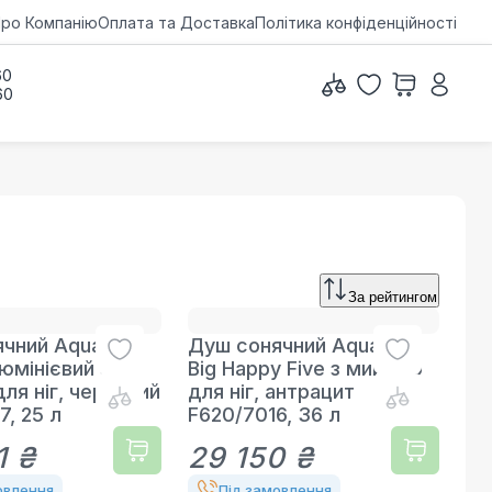
ро Компанію
Оплата та Доставка
Політика конфіденційності
60
60
За рейтингом
чний Aquaviva
Душ сонячний Aquaviva
юмінієвий з
Big Happy Five з мийкою
ля ніг, червоний
для ніг, антрацит
7, 25 л
F620/7016, 36 л
1 ₴
29 150 ₴
овлення
Під замовлення