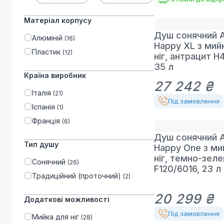
Матеріал корпусу
Душ сонячний A
Алюміній
(
16
)
Happy XL з мий
Пластик
(
12
)
ніг, антрацит H
35 л
Країна виробник
27 242 ₴
Італія
(
21
)
Під замовлення
Іспанія
(
1
)
Франція
(
6
)
Душ сонячний A
Тип душу
Happy One з м
ніг, темно-зеле
Сонячний
(
26
)
F120/6016, 23 л
Традиційний (проточний)
(
2
)
20 299 ₴
Додаткові можливості
Під замовлення
Мийка для ніг
(
28
)