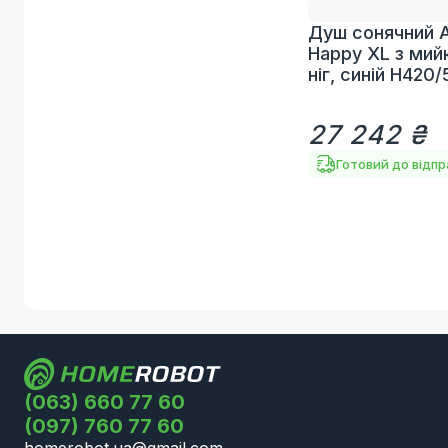
Душ сонячний A
Happy XL з мий
ніг, синій H420
27 242 ₴
Готовий до відп
(063) 660 77 60
(097) 760 77 60
homerobot.ua@gmail.com