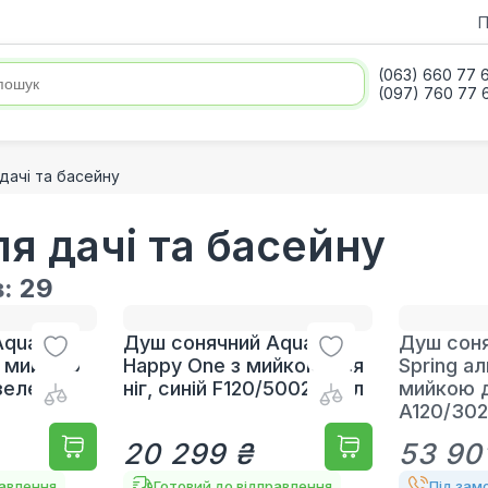
П
(063) 660 77 
(097) 760 77 
дачі та басейну
я дачі та басейну
в:
29
quaviva
Душ сонячний Aquaviva
Душ соня
з мийкою
Happy One з мийкою для
Spring ал
-зелений
ніг, синій F120/5002, 23 л
мийкою д
A120/302
20 299 ₴
53 90
равлення
Готовий до відправлення
Під зам