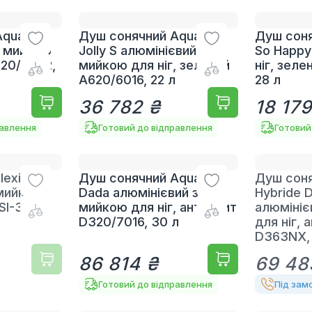
quaviva
Душ сонячний Aquaviva
Душ соня
з мийкою
Jolly S алюмінієвий з
So Happy
F620/5002,
мийкою для ніг, зелений
ніг, зеле
A620/6016, 22 л
28 л
36 782 ₴
18 179
равлення
Готовий до відправлення
Готовий
lexinox
Душ сонячний Aquaviva
Душ соня
 мийкою
Dada алюмінієвий з
Hybride 
ISI-316L)
мийкою для ніг, антрацит
алюмініє
D320/7016, 30 л
для ніг, 
D363NX, 
86 814 ₴
69 48
Готовий до відправлення
Під зам