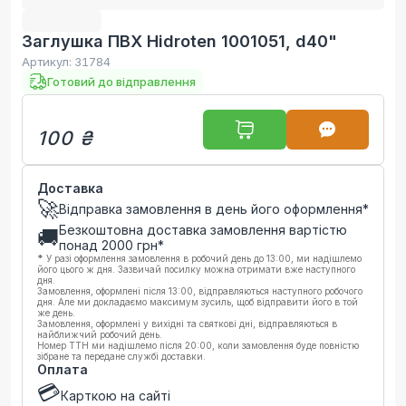
Заглушка ПВХ Hidroten 1001051, d40"
Артикул:
31784
Готовий до відправлення
100 ₴
Доставка
🚀
Відправка замовлення в день його оформлення*
Безкоштовна доставка замовлення вартістю
🚚
понад
2000
грн*
*
У разі оформлення замовлення в робочий день до 13:00, ми надішлемо
його цього ж дня. Зазвичай посилку можна отримати вже наступного
дня.
Замовлення, оформлені після 13:00, відправляються наступного робочого
дня. Але ми докладаємо максимум зусиль, щоб відправити його в той
же день.
Замовлення, оформлені у вихідні та святкові дні, відправляються в
найближчий робочий день.
Номер ТТН ми надішлемо після 20:00, коли замовлення буде повністю
зібране та передане службі доставки.
Оплата
💳
Карткою на сайті