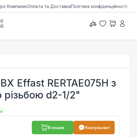
ро Компанію
Оплата та Доставка
Політика конфіденційності
60
60
ВХ Effast RERTAE075H з
 різьбою d2-1/2"
ня
В кошик
Консультант