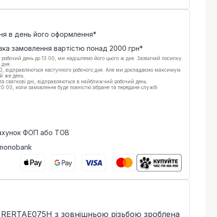
ня в день його оформлення*
вка замовлення вартістю понад
2000
грн*
 робочий день до 13:00, ми надішлемо його цього ж дня. Зазвичай посилку
 дня.
00, відправляються наступного робочого дня. Але ми докладаємо максимум
й же день.
 та святкові дні, відправляються в найближчий робочий день.
:00, коли замовлення буде повністю зібране та передане службі
рахунок ФОП або ТОВ
 monobank
t RERTAE075H з зовнішньою різьбою зроблена