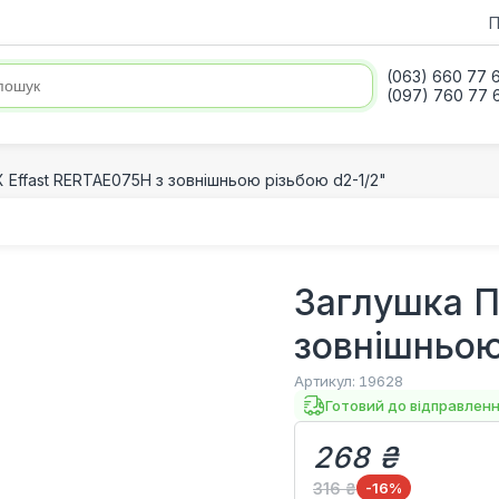
П
(063) 660 77 
(097) 760 77 
 Effast RERTAE075H з зовнішньою різьбою d2-1/2"
Заглушка П
зовнішньою
Артикул:
19628
Готовий до відправлен
268 ₴
316 ₴
-16
%