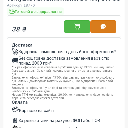
Артикул:
18770
Готовий до відправлення
38 ₴
Доставка
🚀
Відправка замовлення в день його оформлення*
Безкоштовна доставка замовлення вартістю
🚚
понад
2000
грн*
*
У разі оформлення замовлення в робочий день до 13:00, ми надішлемо
його цього ж дня. Зазвичай посилку можна отримати вже наступного
дня.
Замовлення, оформлені після 13:00, відправляються наступного робочого
дня. Але ми докладаємо максимум зусиль, щоб відправити його в той
же день.
Замовлення, оформлені у вихідні та святкові дні, відправляються в
найближчий робочий день.
Номер ТТН ми надішлемо після 20:00, коли замовлення буде повністю
зібране та передане службі доставки.
Оплата
💳
Карткою на сайті
📄
За реквізитами на рахунок ФОП або ТОВ