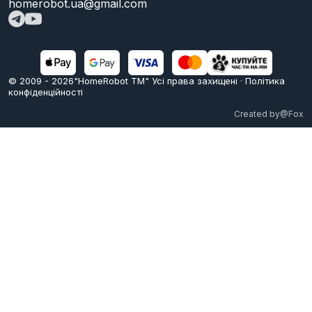
homerobot.ua@gmail.com
© 2009 -
2026
"HomeRobot ТМ" Усi права захищені
·
Політика
конфіденційності
Created by
@Fox