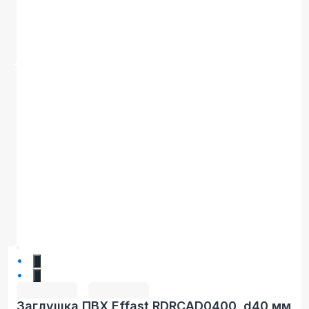
1
2
Заглушка ПВХ Effast RDRCAD0400, d40 мм