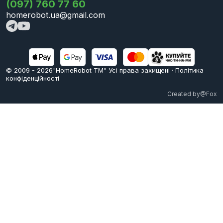
(097) 760 77 60
homerobot.ua@gmail.com
© 2009 -
2026
"HomeRobot ТМ" Усi права захищені
·
Політика
конфіденційності
Created by
@Fox