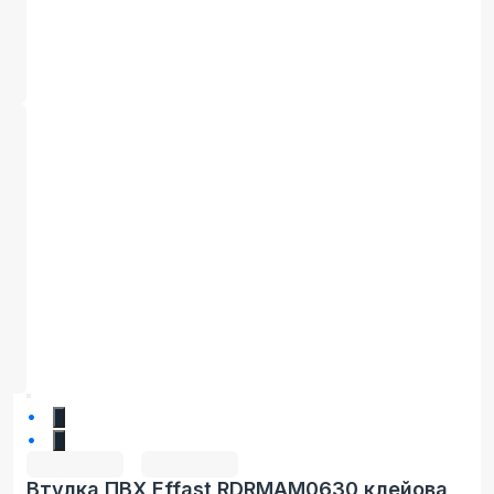
1
2
Втулка ПВХ Effast RDRMAM0630 клейова,