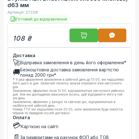
d63 мм
Артикул:
27228
Готовий до відправлення
108 ₴
Доставка
🚀
Відправка замовлення в день його оформлення*
Безкоштовна доставка замовлення вартістю
🚚
понад
2000
грн*
*
У разі оформлення замовлення в робочий день до 13:00, ми надішлемо
його цього ж дня. Зазвичай посилку можна отримати вже наступного
дня.
Замовлення, оформлені після 13:00, відправляються наступного робочого
дня. Але ми докладаємо максимум зусиль, щоб відправити його в той
же день.
Замовлення, оформлені у вихідні та святкові дні, відправляються в
найближчий робочий день.
Номер ТТН ми надішлемо після 20:00, коли замовлення буде повністю
зібране та передане службі доставки.
Оплата
💳
Карткою на сайті
📄
За реквізитами на рахунок ФОП або ТОВ