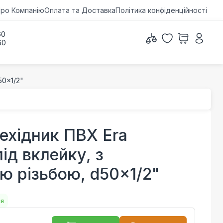
ро Компанію
Оплата та Доставка
Політика конфіденційності
60
60
50x1/2"
ехідник ПВХ Era
ід вклейку, з
ю різьбою, d50x1/2"
ня