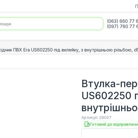
П
(063) 660 77 
(097) 760 77 
ідник ПВХ Era US602250 під вклейку, з внутрішньою різьбою, d
Втулка-пер
US602250 п
внутрішньо
Артикул:
28007
Готовий до відправлен