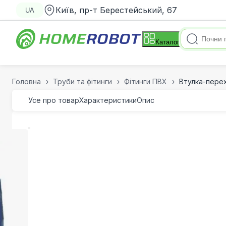
Київ, пр-т Берестейський, 67
UA
Каталог
Головна
Труби та фітинги
Фітинги ПВХ
Втулка-перех
Усе про товар
Характеристики
Опис