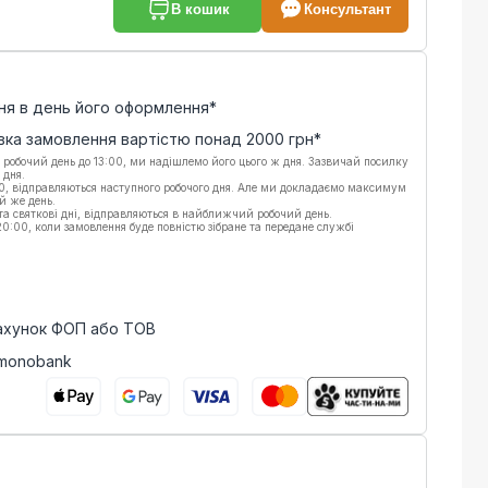
В кошик
Консультант
ня в день його оформлення*
вка замовлення вартістю понад
2000
грн*
 робочий день до 13:00, ми надішлемо його цього ж дня. Зазвичай посилку
 дня.
00, відправляються наступного робочого дня. Але ми докладаємо максимум
й же день.
 та святкові дні, відправляються в найближчий робочий день.
:00, коли замовлення буде повністю зібране та передане службі
рахунок ФОП або ТОВ
 monobank