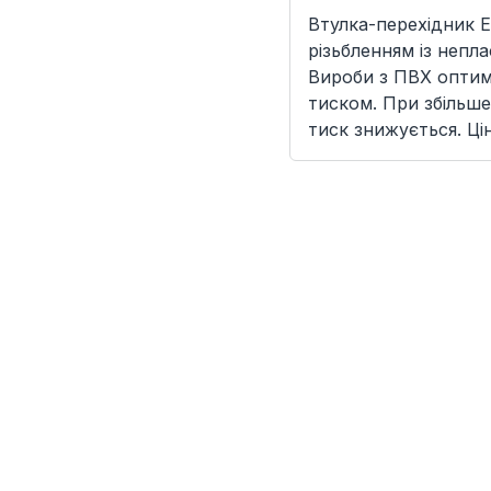
Втулка-перехідник E
різьбленням із непл
Вироби з ПВХ оптима
тиском. При збільше
тиск знижується. Ці