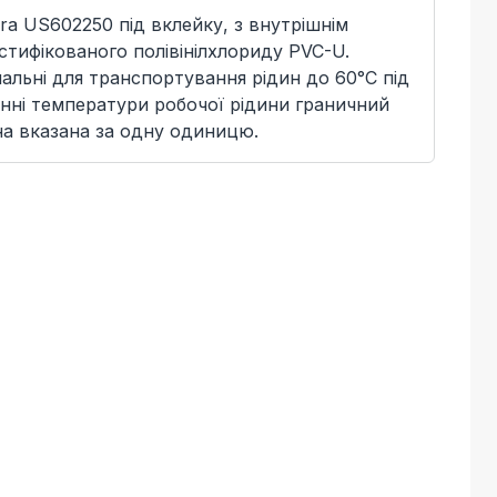
ra US602250 під вклейку, з внутрішнім
астифікованого полівінілхлориду PVC-U.
льні для транспортування рідин до 60°C під
нні температури робочої рідини граничний
на вказана за одну одиницю.