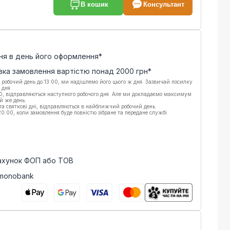
В кошик
Консультант
ня в день його оформлення*
вка замовлення вартістю понад
2000
грн*
 робочий день до 13:00, ми надішлемо його цього ж дня. Зазвичай посилку
 дня.
00, відправляються наступного робочого дня. Але ми докладаємо максимум
й же день.
 та святкові дні, відправляються в найближчий робочий день.
:00, коли замовлення буде повністю зібране та передане службі
рахунок ФОП або ТОВ
 monobank