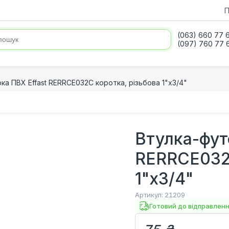
П
(063) 660 77 
(097) 760 77 
ка ПВХ Effast RERRCE032C коротка, різьбова 1"x3/4"
Втулка-фут
RERRCE032C
1"x3/4"
Артикул:
21209
Готовий до відправлен