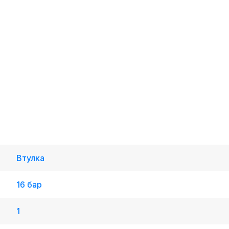
Втулка
16 бар
1