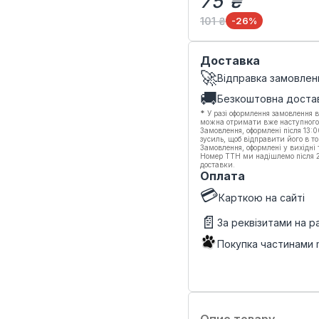
75 ₴
101 ₴
-26
%
Доставка
🚀
Відправка замовлен
🚚
Безкоштовна доста
*
У разі оформлення замовлення в
можна отримати вже наступного
Замовлення, оформлені після 13:
зусиль, щоб відправити його в то
Замовлення, оформлені у вихідні
Номер ТТН ми надішлемо після 20
доставки.
Оплата
💳
Карткою на сайті
📄
За реквізитами на 
Покупка частинами