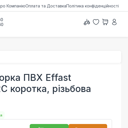
ро Компанію
Оплата та Доставка
Політика конфіденційності
60
60
орка ПВХ Effast
 коротка, різьбова
ня