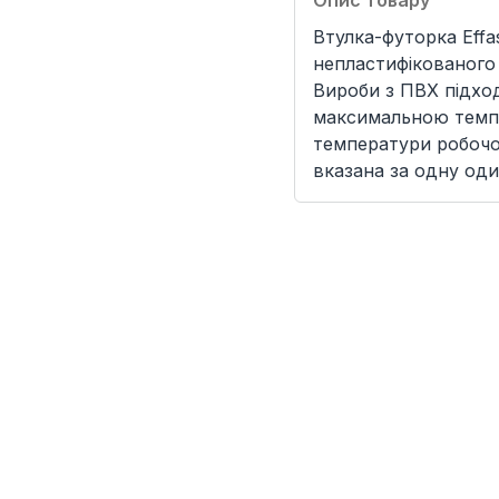
Опис товару
Втулка-футорка Effa
непластифікованого 
Вироби з ПВХ підхо
максимальною темпе
температури робочої
вказана за одну од