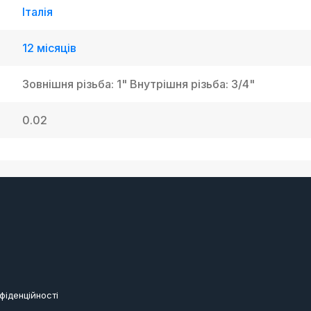
Італія
12 місяців
Зовнішня різьба: 1" Внутрішня різьба: 3/4"
0.02
фіденційності