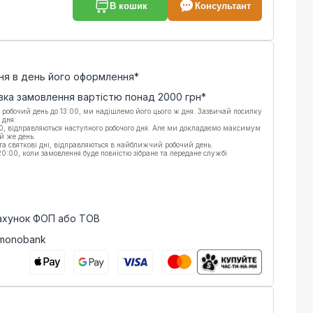
В кошик
Консультант
ня в день його оформлення*
вка замовлення вартістю понад
2000
грн*
 робочий день до 13:00, ми надішлемо його цього ж дня. Зазвичай посилку
 дня.
00, відправляються наступного робочого дня. Але ми докладаємо максимум
й же день.
 та святкові дні, відправляються в найближчий робочий день.
:00, коли замовлення буде повністю зібране та передане службі
рахунок ФОП або ТОВ
 monobank