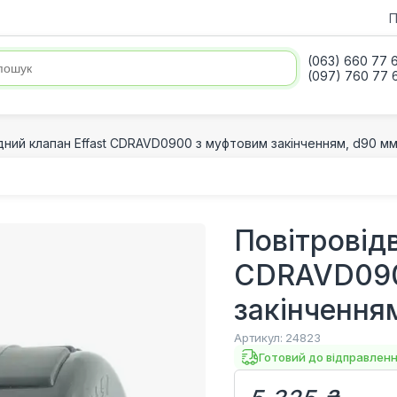
П
(063) 660 77 
(097) 760 77 
дний клапан Effast CDRAVD0900 з муфтовим закінченням, d90 м
Повітровідв
CDRAVD090
закінчення
Артикул:
24823
Готовий до відправлен