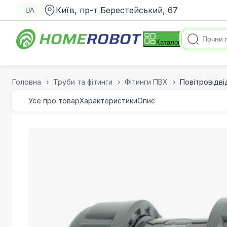
Київ, пр-т Берестейський, 67
UA
Каталог
Головна
Труби та фітинги
Фітинги ПВХ
Повітровідві
Усе про товар
Характеристики
Опис