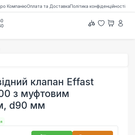
ро Компанію
Оплата та Доставка
Політика конфіденційності
60
60
м
ідний клапан Effast
0 з муфтовим
м, d90 мм
ня