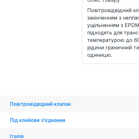
Опис товару
Повітровідвідний к
закінченням з непла
ущільненням з EPDM
підходять для тран
температурою до 60
рідини граничний ти
одиницю.
Повітровідвідний клапан
Під клейове з'єднання
Італія