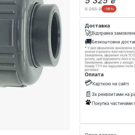
5 325 ₴
6 265 ₴
-16
%
Доставка
🚀
Відправка замовлен
🚚
Безкоштовна доста
*
У разі оформлення замовлення в
можна отримати вже наступного
Замовлення, оформлені після 13:
зусиль, щоб відправити його в то
Замовлення, оформлені у вихідні
Номер ТТН ми надішлемо після 20
доставки.
Оплата
💳
Карткою на сайті
📄
За реквізитами на 
Покупка частинами