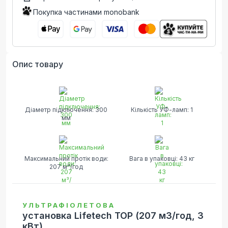
Покупка частинами monobank
Опис товару
Діаметр підключення: 300
Кількість УФ-ламп: 1
мм
Максимальний протік води:
Вага в упаковці: 43 кг
207 м³/год
УЛЬТРАФІОЛЕТОВА
установка Lifetech TOP (207 м3/год, 3
кВт)