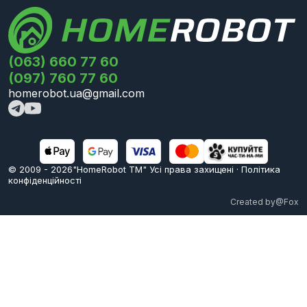
(063) 660 77 60
(097) 760 77 60
homerobot.ua@gmail.com
© 2009 -
2026
"HomeRobot ТМ" Усi права захищені
·
Політика
конфіденційності
Created by
@Fox