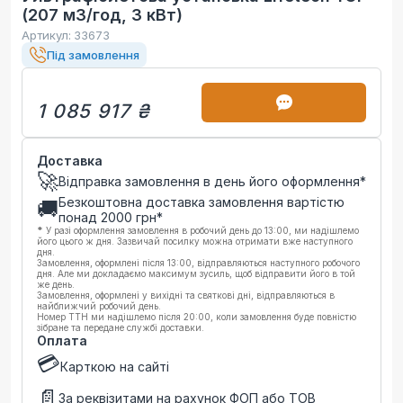
(207 м3/год, 3 кВт)
Артикул:
33673
Під замовлення
1 085 917 ₴
Доставка
🚀
Відправка замовлення в день його оформлення*
Безкоштовна доставка замовлення вартістю
🚚
понад
2000
грн*
*
У разі оформлення замовлення в робочий день до 13:00, ми надішлемо
його цього ж дня. Зазвичай посилку можна отримати вже наступного
дня.
Замовлення, оформлені після 13:00, відправляються наступного робочого
дня. Але ми докладаємо максимум зусиль, щоб відправити його в той
же день.
Замовлення, оформлені у вихідні та святкові дні, відправляються в
найближчий робочий день.
Номер ТТН ми надішлемо після 20:00, коли замовлення буде повністю
зібране та передане службі доставки.
Оплата
💳
Карткою на сайті
📄
За реквізитами на рахунок ФОП або ТОВ