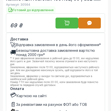
Артикул:
30564
Готовий до відправлення
69 ₴
Доставка
🚀
Відправка замовлення в день його оформлення*
Безкоштовна доставка замовлення вартістю
🚚
понад
2000
грн*
*
У разі оформлення замовлення в робочий день до 13:00, ми надішлемо
його цього ж дня. Зазвичай посилку можна отримати вже наступного
дня.
Замовлення, оформлені після 13:00, відправляються наступного робочого
дня. Але ми докладаємо максимум зусиль, щоб відправити його в той
же день.
Замовлення, оформлені у вихідні та святкові дні, відправляються в
найближчий робочий день.
Номер ТТН ми надішлемо після 20:00, коли замовлення буде повністю
зібране та передане службі доставки.
Оплата
💳
Карткою на сайті
📄
За реквізитами на рахунок ФОП або ТОВ