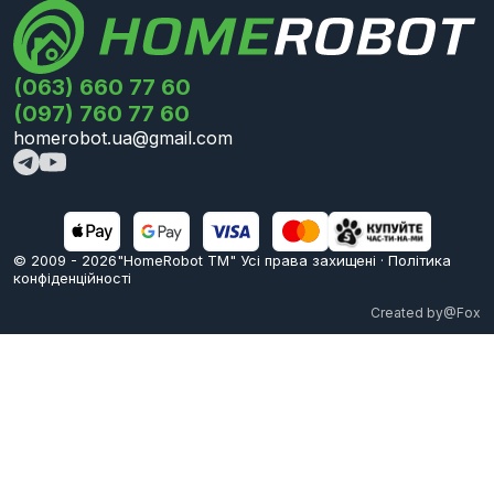
(063) 660 77 60
(097) 760 77 60
homerobot.ua@gmail.com
© 2009 -
2026
"HomeRobot ТМ" Усi права захищені
·
Політика
конфіденційності
Created by
@Fox