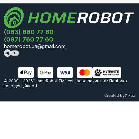
(063) 660 77 60
(097) 760 77 60
homerobot.ua@gmail.com
© 2009 -
2026
"HomeRobot ТМ" Усi права захищені
·
Політика
конфіденційності
Created by
@Fox