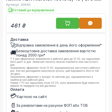
Артикул:
30640
Готовий до відправлення
461 ₴
Доставка
🚀
Відправка замовлення в день його оформлення*
Безкоштовна доставка замовлення вартістю
🚚
понад
2000
грн*
*
У разі оформлення замовлення в робочий день до 13:00, ми надішлемо
його цього ж дня. Зазвичай посилку можна отримати вже наступного
дня.
Замовлення, оформлені після 13:00, відправляються наступного робочого
дня. Але ми докладаємо максимум зусиль, щоб відправити його в той
же день.
Замовлення, оформлені у вихідні та святкові дні, відправляються в
найближчий робочий день.
Номер ТТН ми надішлемо після 20:00, коли замовлення буде повністю
зібране та передане службі доставки.
Оплата
💳
Карткою на сайті
📄
За реквізитами на рахунок ФОП або ТОВ