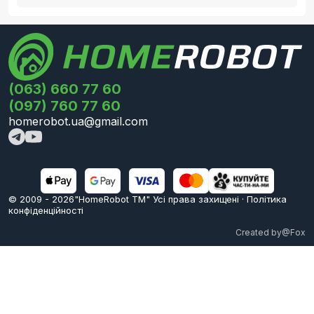
(063) 660 77 60
(097) 760 77 60
homerobot.ua@gmail.com
© 2009 -
2026
"HomeRobot ТМ" Усi права захищені
·
Політика
конфіденційності
Created by
@Fox