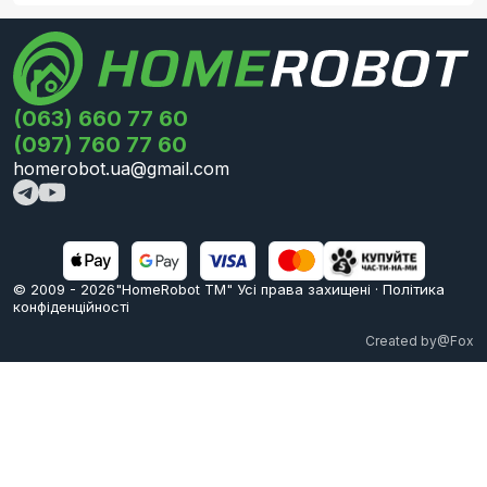
(063) 660 77 60
(097) 760 77 60
homerobot.ua@gmail.com
© 2009 -
2026
"HomeRobot ТМ" Усi права захищені
·
Політика
конфіденційності
Created by
@Fox