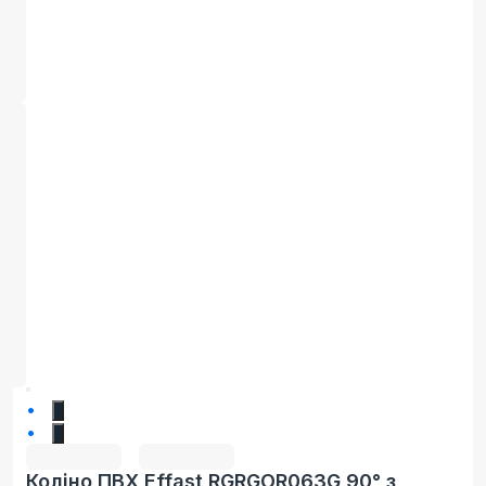
1
2
Коліно ПВХ Effast RGRGOR063G 90° з