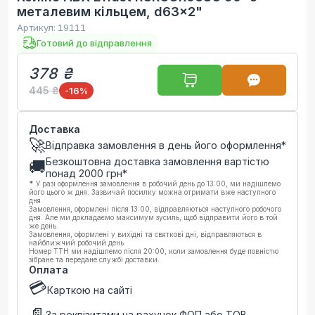
металевим кільцем, d63x2"
Артикул:
19111
Готовий до відправлення
378 ₴
445 ₴
-16
%
Доставка
🚀
Відправка замовлення в день його оформлення*
Безкоштовна доставка замовлення вартістю
🚚
понад
2000
грн*
*
У разі оформлення замовлення в робочий день до 13:00, ми надішлемо
його цього ж дня. Зазвичай посилку можна отримати вже наступного
дня.
Замовлення, оформлені після 13:00, відправляються наступного робочого
дня. Але ми докладаємо максимум зусиль, щоб відправити його в той
же день.
Замовлення, оформлені у вихідні та святкові дні, відправляються в
найближчий робочий день.
Номер ТТН ми надішлемо після 20:00, коли замовлення буде повністю
зібране та передане службі доставки.
Оплата
💳
Карткою на сайті
📄
За реквізитами на рахунок ФОП або ТОВ