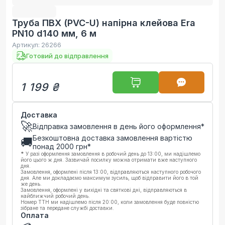
Труба ПВХ (PVC-U) напірна клейова Era
PN10 d140 мм, 6 м
Артикул:
26266
Готовий до відправлення
1 199 ₴
Доставка
🚀
Відправка замовлення в день його оформлення*
Безкоштовна доставка замовлення вартістю
🚚
понад
2000
грн*
*
У разі оформлення замовлення в робочий день до 13:00, ми надішлемо
його цього ж дня. Зазвичай посилку можна отримати вже наступного
дня.
Замовлення, оформлені після 13:00, відправляються наступного робочого
дня. Але ми докладаємо максимум зусиль, щоб відправити його в той
же день.
Замовлення, оформлені у вихідні та святкові дні, відправляються в
найближчий робочий день.
Номер ТТН ми надішлемо після 20:00, коли замовлення буде повністю
зібране та передане службі доставки.
Оплата