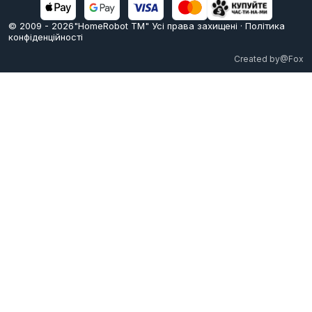
© 2009 -
2026
"HomeRobot ТМ" Усi права захищені
·
Політика
конфіденційності
Created by
@Fox