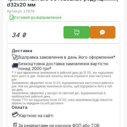
d32х20 мм
Артикул:
17976
Готовий до відправлення
34 ₴
Доставка
🚀
Відправка замовлення в день його оформлення*
Безкоштовна доставка замовлення вартістю
🚚
понад
2000
грн*
*
У разі оформлення замовлення в робочий день до 13:00, ми надішлемо
його цього ж дня. Зазвичай посилку можна отримати вже наступного
дня.
Замовлення, оформлені після 13:00, відправляються наступного робочого
дня. Але ми докладаємо максимум зусиль, щоб відправити його в той
же день.
Замовлення, оформлені у вихідні та святкові дні, відправляються в
найближчий робочий день.
Номер ТТН ми надішлемо після 20:00, коли замовлення буде повністю
зібране та передане службі доставки.
Оплата
💳
Карткою на сайті
📄
За реквізитами на рахунок ФОП або ТОВ