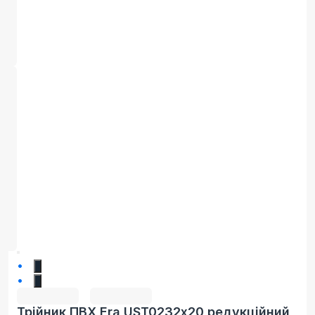
1
2
Трійник ПВХ Era UST0232х20 редукційний,