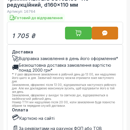
редукційний, d160x110 мм
Артикул:
16764
Готовий до відправлення
1 705 ₴
Доставка
🚀
Відправка замовлення в день його оформлення*
Безкоштовна доставка замовлення вартістю
🚚
понад
2000
грн*
*
У разі оформлення замовлення в робочий день до 13:00, ми надішлемо
його цього ж дня. Зазвичай посилку можна отримати вже наступного
дня.
Замовлення, оформлені після 13:00, відправляються наступного робочого
дня. Але ми докладаємо максимум зусиль, щоб відправити його в той
же день.
Замовлення, оформлені у вихідні та святкові дні, відправляються в
найближчий робочий день.
Номер ТТН ми надішлемо після 20:00, коли замовлення буде повністю
зібране та передане службі доставки.
Оплата
💳
Карткою на сайті
📄
За реквізитами на рахунок ФОП або ТОВ