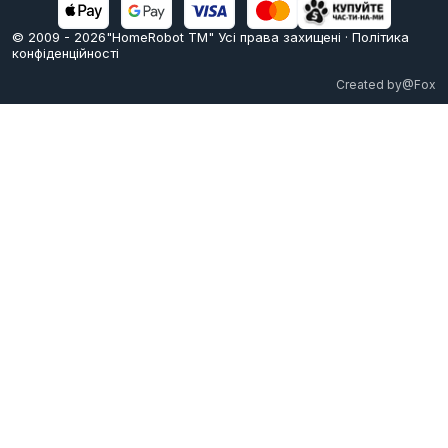
© 2009 -
2026
"HomeRobot ТМ" Усi права захищені
·
Політика
конфіденційності
Created by
@Fox