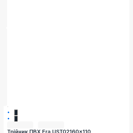
1
2
Трійник ПВХ Era UST02160x110