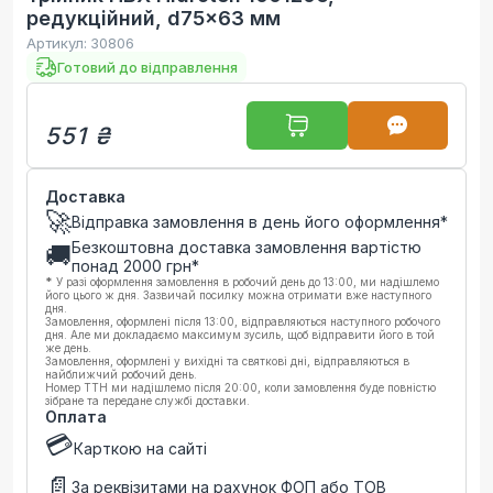
редукційний, d75x63 мм
Артикул:
30806
Готовий до відправлення
551 ₴
Доставка
🚀
Відправка замовлення в день його оформлення*
Безкоштовна доставка замовлення вартістю
🚚
понад
2000
грн*
*
У разі оформлення замовлення в робочий день до 13:00, ми надішлемо
його цього ж дня. Зазвичай посилку можна отримати вже наступного
дня.
Замовлення, оформлені після 13:00, відправляються наступного робочого
дня. Але ми докладаємо максимум зусиль, щоб відправити його в той
же день.
Замовлення, оформлені у вихідні та святкові дні, відправляються в
найближчий робочий день.
Номер ТТН ми надішлемо після 20:00, коли замовлення буде повністю
зібране та передане службі доставки.
Оплата
💳
Карткою на сайті
📄
За реквізитами на рахунок ФОП або ТОВ