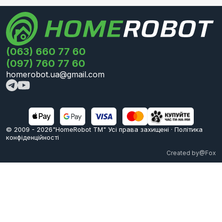
(063) 660 77 60
(097) 760 77 60
homerobot.ua@gmail.com
© 2009 -
2026
"HomeRobot ТМ" Усi права захищені
·
Політика
конфіденційності
Created by
@Fox