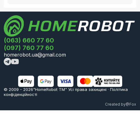
(063) 660 77 60
(097) 760 77 60
homerobot.ua@gmail.com
© 2009 -
2026
"HomeRobot ТМ" Усi права захищені
·
Політика
конфіденційності
Created by
@Fox