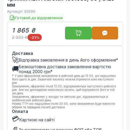
мм
Артикул:
30696
Готовий до відправлення
1 865 ₴
2 332 ₴
-21
%
Доставка
🚀
Відправка замовлення в день його оформлення*
Безкоштовна доставка замовлення вартістю
🚚
понад
2000
грн*
*
У разі оформлення замовлення в робочий день до 13:00, ми надішлемо
його цього ж дня. Зазвичай посилку можна отримати вже наступного
дня.
Замовлення, оформлені після 13:00, відправляються наступного робочого
дня. Але ми докладаємо максимум зусиль, щоб відправити його в той
же день.
Замовлення, оформлені у вихідні та святкові дні, відправляються в
найближчий робочий день.
Номер ТТН ми надішлемо після 20:00, коли замовлення буде повністю
зібране та передане службі доставки.
Оплата
💳
Карткою на сайті
📄
За реквізитами на рахунок ФОП або ТОВ