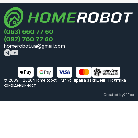
(063) 660 77 60
(097) 760 77 60
homerobot.ua@gmail.com
© 2009 -
2026
"HomeRobot ТМ" Усi права захищені
·
Політика
конфіденційності
Created by
@Fox