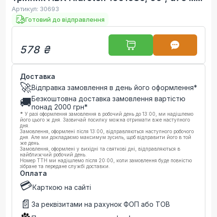
Артикул:
30693
Готовий до відправлення
578 ₴
Доставка
🚀
Відправка замовлення в день його оформлення*
Безкоштовна доставка замовлення вартістю
🚚
понад
2000
грн*
*
У разі оформлення замовлення в робочий день до 13:00, ми надішлемо
його цього ж дня. Зазвичай посилку можна отримати вже наступного
дня.
Замовлення, оформлені після 13:00, відправляються наступного робочого
дня. Але ми докладаємо максимум зусиль, щоб відправити його в той
же день.
Замовлення, оформлені у вихідні та святкові дні, відправляються в
найближчий робочий день.
Номер ТТН ми надішлемо після 20:00, коли замовлення буде повністю
зібране та передане службі доставки.
Оплата
💳
Карткою на сайті
📄
За реквізитами на рахунок ФОП або ТОВ