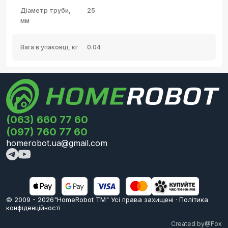
Діаметр труби,
25
мм
Вага в упаковці, кг
0.04
(063) 660 77 60
(097) 760 77 60
homerobot.ua@gmail.com
© 2009 -
2026
"HomeRobot ТМ" Усi права захищені
·
Політика
конфіденційності
Created by
@Fox