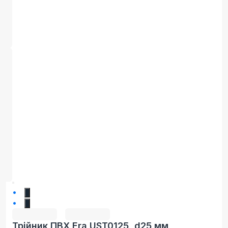
1
2
Трійник ПВХ Era UST0125, d25 мм