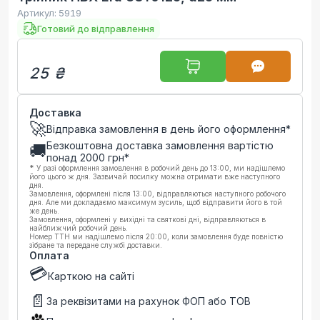
Артикул:
5919
Готовий до відправлення
25 ₴
Доставка
🚀
Відправка замовлення в день його оформлення*
Безкоштовна доставка замовлення вартістю
🚚
понад
2000
грн*
*
У разі оформлення замовлення в робочий день до 13:00, ми надішлемо
його цього ж дня. Зазвичай посилку можна отримати вже наступного
дня.
Замовлення, оформлені після 13:00, відправляються наступного робочого
дня. Але ми докладаємо максимум зусиль, щоб відправити його в той
же день.
Замовлення, оформлені у вихідні та святкові дні, відправляються в
найближчий робочий день.
Номер ТТН ми надішлемо після 20:00, коли замовлення буде повністю
зібране та передане службі доставки.
Оплата
💳
Карткою на сайті
📄
За реквізитами на рахунок ФОП або ТОВ