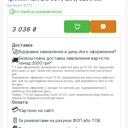
Артикул:
6771
Готовий до відправлення
3 036 ₴
Доставка
🚀
Відправка замовлення в день його оформлення*
Безкоштовна доставка замовлення вартістю
🚚
понад
2000
грн*
*
У разі оформлення замовлення в робочий день до 13:00, ми надішлемо
його цього ж дня. Зазвичай посилку можна отримати вже наступного
дня.
Замовлення, оформлені після 13:00, відправляються наступного робочого
дня. Але ми докладаємо максимум зусиль, щоб відправити його в той
же день.
Замовлення, оформлені у вихідні та святкові дні, відправляються в
найближчий робочий день.
Номер ТТН ми надішлемо після 20:00, коли замовлення буде повністю
зібране та передане службі доставки.
Оплата
💳
Карткою на сайті
📄
За реквізитами на рахунок ФОП або ТОВ