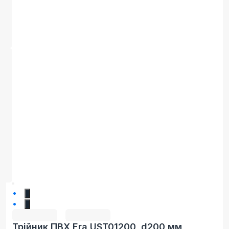
1
2
Трійник ПВХ Era UST01200, d200 мм