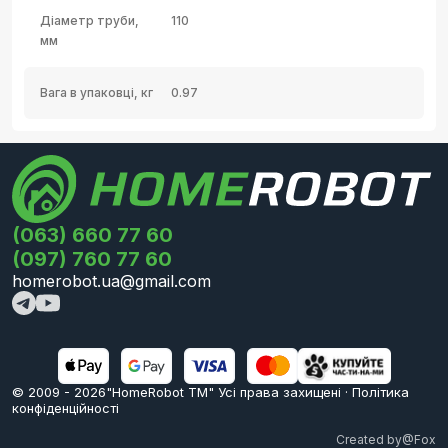
Діаметр труби,
110
мм
Вага в упаковці, кг
0.97
(063) 660 77 60
(097) 760 77 60
homerobot.ua@gmail.com
© 2009 -
2026
"HomeRobot ТМ" Усi права захищені
·
Політика
конфіденційності
Created by
@Fox