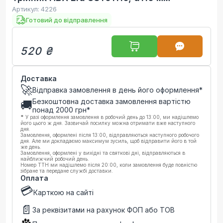
Артикул:
4226
Готовий до відправлення
520 ₴
Доставка
🚀
Відправка замовлення в день його оформлення*
Безкоштовна доставка замовлення вартістю
🚚
понад
2000
грн*
*
У разі оформлення замовлення в робочий день до 13:00, ми надішлемо
його цього ж дня. Зазвичай посилку можна отримати вже наступного
дня.
Замовлення, оформлені після 13:00, відправляються наступного робочого
дня. Але ми докладаємо максимум зусиль, щоб відправити його в той
же день.
Замовлення, оформлені у вихідні та святкові дні, відправляються в
найближчий робочий день.
Номер ТТН ми надішлемо після 20:00, коли замовлення буде повністю
зібране та передане службі доставки.
Оплата
💳
Карткою на сайті
📄
За реквізитами на рахунок ФОП або ТОВ