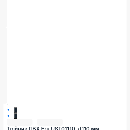
1
2
Трійник ПВХ Era UST01110, d110 мм