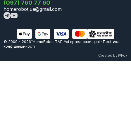
(097) 760 77 60
homerobot.ua@gmail.com
© 2009 -
2026
"HomeRobot ТМ" Усi права захищені
·
Політика
конфіденційності
Created by
@Fox