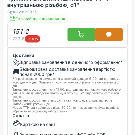
внутрішньою різьбою, d1"
Артикул:
22015
Готовий до відправлення
151 ₴
233 ₴
-36
%
Доставка
🚀
Відправка замовлення в день його оформлення*
Безкоштовна доставка замовлення вартістю
🚚
понад
2000
грн*
*
У разі оформлення замовлення в робочий день до 13:00, ми надішлемо
його цього ж дня. Зазвичай посилку можна отримати вже наступного
дня.
Замовлення, оформлені після 13:00, відправляються наступного робочого
дня. Але ми докладаємо максимум зусиль, щоб відправити його в той
же день.
Замовлення, оформлені у вихідні та святкові дні, відправляються в
найближчий робочий день.
Номер ТТН ми надішлемо після 20:00, коли замовлення буде повністю
зібране та передане службі доставки.
Оплата
💳
Карткою на сайті
📄
За реквізитами на рахунок ФОП або ТОВ