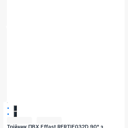
1
2
Трійник ПВХ Effast RERTIE032D 90° з