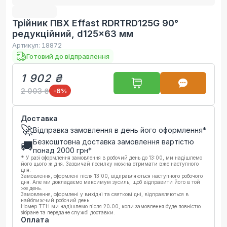
Трійник ПВХ Effast RDRTRD125G 90°
редукційний, d125x63 мм
Артикул:
18872
Готовий до відправлення
1 902 ₴
2 003 ₴
-6
%
Доставка
🚀
Відправка замовлення в день його оформлення*
Безкоштовна доставка замовлення вартістю
🚚
понад
2000
грн*
*
У разі оформлення замовлення в робочий день до 13:00, ми надішлемо
його цього ж дня. Зазвичай посилку можна отримати вже наступного
дня.
Замовлення, оформлені після 13:00, відправляються наступного робочого
дня. Але ми докладаємо максимум зусиль, щоб відправити його в той
же день.
Замовлення, оформлені у вихідні та святкові дні, відправляються в
найближчий робочий день.
Номер ТТН ми надішлемо після 20:00, коли замовлення буде повністю
зібране та передане службі доставки.
Оплата