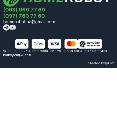
(063) 660 77 60
(097) 760 77 60
homerobot.ua@gmail.com
© 2009 -
2026
"HomeRobot ТМ" Усi права захищені
·
Політика
конфіденційності
Created by
@Fox