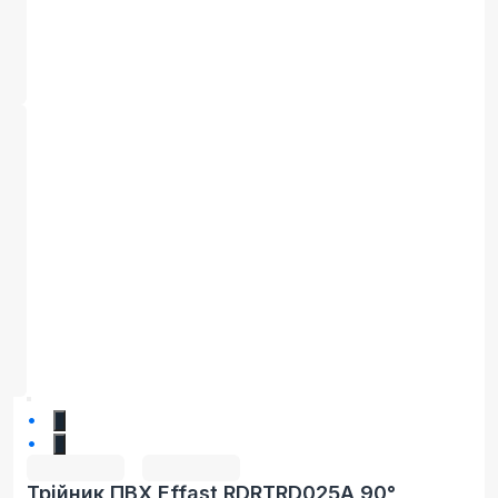
1
2
Трійник ПВХ Effast RDRTRD025A 90°