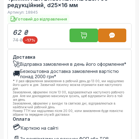
редукційний, d25x16 мм
Артикул:
18845
Готовий до відправлення
62 ₴
74 ₴
-17
%
Доставка
🚀
Відправка замовлення в день його оформлення*
Безкоштовна доставка замовлення вартістю
🚚
понад
2000
грн*
*
У разі оформлення замовлення в робочий день до 13:00, ми надішлемо
його цього ж дня. Зазвичай посилку можна отримати вже наступного
дня.
Замовлення, оформлені після 13:00, відправляються наступного робочого
дня. Але ми докладаємо максимум зусиль, щоб відправити його в той
же день.
Замовлення, оформлені у вихідні та святкові дні, відправляються в
найближчий робочий день.
Номер ТТН ми надішлемо після 20:00, коли замовлення буде повністю
зібране та передане службі доставки.
Оплата
💳
Карткою на сайті
📄
За реквізитами на рахунок ФОП або ТОВ