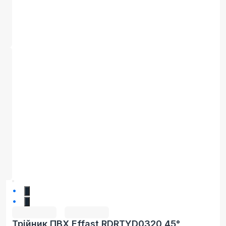
1
2
Трійник ПВХ Effast RDRTYD0320 45°