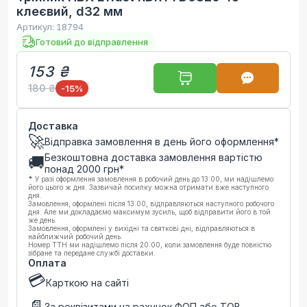
клеєвий, d32 мм
Артикул:
18794
Готовий до відправлення
153 ₴
180 ₴
-15
%
Доставка
🚀
Відправка замовлення в день його оформлення*
Безкоштовна доставка замовлення вартістю
🚚
понад
2000
грн*
*
У разі оформлення замовлення в робочий день до 13:00, ми надішлемо
його цього ж дня. Зазвичай посилку можна отримати вже наступного
дня.
Замовлення, оформлені після 13:00, відправляються наступного робочого
дня. Але ми докладаємо максимум зусиль, щоб відправити його в той
же день.
Замовлення, оформлені у вихідні та святкові дні, відправляються в
найближчий робочий день.
Номер ТТН ми надішлемо після 20:00, коли замовлення буде повністю
зібране та передане службі доставки.
Оплата
💳
Карткою на сайті
📄
За реквізитами на рахунок ФОП або ТОВ