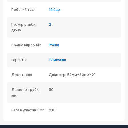
Робочий тиск
16 бар
Розмір різьби,
2
дюйм
Країна виробник
Італія
Гарантія
12 місяців
Додатково
Диаметр: 50мм*63мм*2″
Діаметр труби,
50
мм
Вага в упаковці, кг
0.01