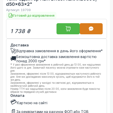
d50x63x2"
Артикул:
19709
Готовий до відправлення
1 738 ₴
Доставка
🚀
Відправка замовлення в день його оформлення*
Безкоштовна доставка замовлення вартістю
🚚
понад
2000
грн*
*
У разі оформлення замовлення в робочий день до 13:00, ми надішлемо
його цього ж дня. Зазвичай посилку можна отримати вже наступного
дня.
Замовлення, оформлені після 13:00, відправляються наступного робочого
дня. Але ми докладаємо максимум зусиль, щоб відправити його в той
же день.
Замовлення, оформлені у вихідні та святкові дні, відправляються в
найближчий робочий день.
Номер ТТН ми надішлемо після 20:00, коли замовлення буде повністю
зібране та передане службі доставки.
Оплата
💳
Карткою на сайті
📄
За реквізитами на рахунок ФОП або ТОВ