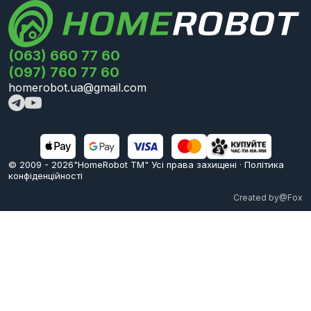
(063) 660 77 60
(097) 760 77 60
homerobot.ua@gmail.com
© 2009 -
2026
"HomeRobot ТМ" Усi права захищені
·
Політика
конфіденційності
Created by
@Fox