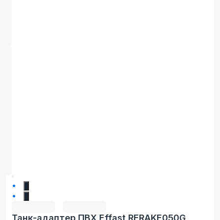
1
2
Танк-адаптер ПВХ Effast RERAKE050G,