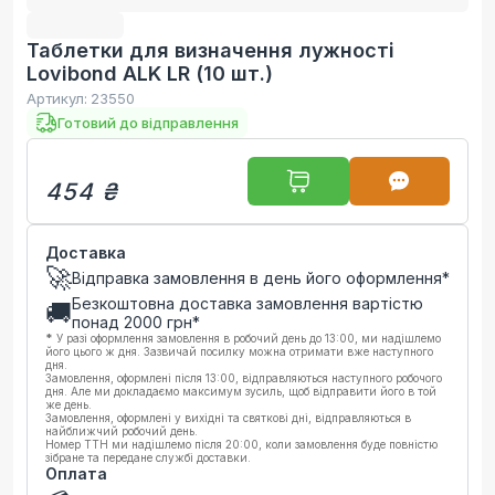
Таблетки для визначення лужності
Lovibond ALK LR (10 шт.)
Артикул:
23550
Готовий до відправлення
454 ₴
Доставка
🚀
Відправка замовлення в день його оформлення*
Безкоштовна доставка замовлення вартістю
🚚
понад
2000
грн*
*
У разі оформлення замовлення в робочий день до 13:00, ми надішлемо
його цього ж дня. Зазвичай посилку можна отримати вже наступного
дня.
Замовлення, оформлені після 13:00, відправляються наступного робочого
дня. Але ми докладаємо максимум зусиль, щоб відправити його в той
же день.
Замовлення, оформлені у вихідні та святкові дні, відправляються в
найближчий робочий день.
Номер ТТН ми надішлемо після 20:00, коли замовлення буде повністю
зібране та передане службі доставки.
Оплата