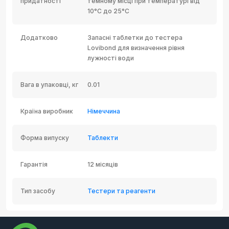
придатності
темному місці при температурі від
10°C до 25°C
Додатково
Запасні таблетки до тестера
Lovibond для визначення рівня
лужності води
Вага в упаковці, кг
0.01
Країна виробник
Німеччина
Форма випуску
Таблекти
Гарантія
12 місяців
Тип засобу
Тестери та реагенти