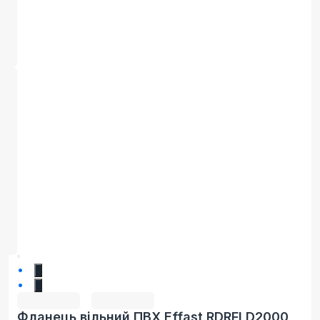
1
2
Фланець вільний ПВХ Effast RDRFLD2000,