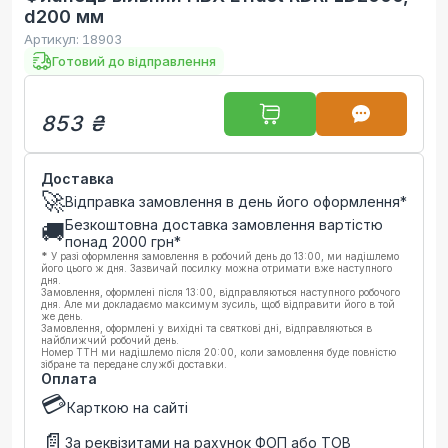
d200 мм
Артикул:
18903
Готовий до відправлення
853 ₴
Доставка
🚀
Відправка замовлення в день його оформлення*
Безкоштовна доставка замовлення вартістю
🚚
понад
2000
грн*
*
У разі оформлення замовлення в робочий день до 13:00, ми надішлемо
його цього ж дня. Зазвичай посилку можна отримати вже наступного
дня.
Замовлення, оформлені після 13:00, відправляються наступного робочого
дня. Але ми докладаємо максимум зусиль, щоб відправити його в той
же день.
Замовлення, оформлені у вихідні та святкові дні, відправляються в
найближчий робочий день.
Номер ТТН ми надішлемо після 20:00, коли замовлення буде повністю
зібране та передане службі доставки.
Оплата
💳
Карткою на сайті
📄
За реквізитами на рахунок ФОП або ТОВ