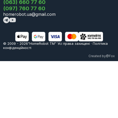
(063) 660 77 60
(097) 760 77 60
homerobot.ua@gmail.com
© 2009 -
2026
"HomeRobot ТМ" Усi права захищені
·
Політика
конфіденційності
Created by
@Fox