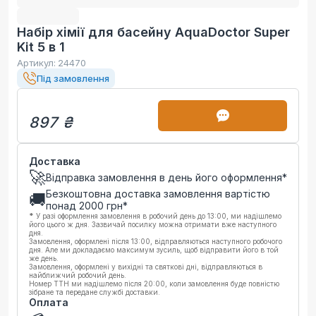
Набір хімії для басейну AquaDoctor Super
Kit 5 в 1
Артикул:
24470
Під замовлення
897 ₴
Доставка
🚀
Відправка замовлення в день його оформлення*
Безкоштовна доставка замовлення вартістю
🚚
понад
2000
грн*
*
У разі оформлення замовлення в робочий день до 13:00, ми надішлемо
його цього ж дня. Зазвичай посилку можна отримати вже наступного
дня.
Замовлення, оформлені після 13:00, відправляються наступного робочого
дня. Але ми докладаємо максимум зусиль, щоб відправити його в той
же день.
Замовлення, оформлені у вихідні та святкові дні, відправляються в
найближчий робочий день.
Номер ТТН ми надішлемо після 20:00, коли замовлення буде повністю
зібране та передане службі доставки.
Оплата