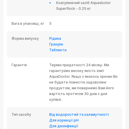
Коагулюючий засіб Aquadoctor
Superflock - 0.25 кг
Вага в упаковці, кг
5
Форма випуску
Рідина
Гранули
Таблекти
Гарантія
Термін придатності 24 місяці. Ми
гарантуємо високу якість хімії
AquaDoctor. Якщо з якихось причин Ви
не будете повністю задоволені
продуктом, ми повернемо Вам його
вартість протягом 30 днів з дня
купівлі.
Тип засобу
Від водоростей та каламутності
Для корекції рH
Для дезінфекції