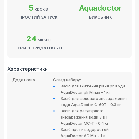
5
Aquadoctor
кроків
ПРОСТИЙ ЗАПУСК
ВИРОБНИК
24
місяці
ТЕРМІН ПРИДАТНОСТІ
Характеристики
Додатково
Склад набору:
Засіб для зниження рівня ph води
AquaDoctor ph Minus - 1 кг
Засіб для шокового знезараження
води AquaDoctor C-60T - 0.3 кг
Засіб для регулярного
знезараження води 3 в 1
AquaDoctor MC-T - 0.4 кг
Засіб проти водоростей
AquaDoctor AC Mix - 1 л