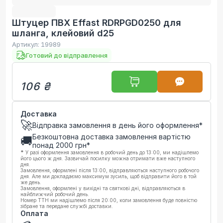
Штуцер ПВХ Effast RDRPGD0250 для
шланга, клейовий d25
Артикул:
19989
Готовий до відправлення
106 ₴
Доставка
🚀
Відправка замовлення в день його оформлення*
Безкоштовна доставка замовлення вартістю
🚚
понад
2000
грн*
*
У разі оформлення замовлення в робочий день до 13:00, ми надішлемо
його цього ж дня. Зазвичай посилку можна отримати вже наступного
дня.
Замовлення, оформлені після 13:00, відправляються наступного робочого
дня. Але ми докладаємо максимум зусиль, щоб відправити його в той
же день.
Замовлення, оформлені у вихідні та святкові дні, відправляються в
найближчий робочий день.
Номер ТТН ми надішлемо після 20:00, коли замовлення буде повністю
зібране та передане службі доставки.
Оплата