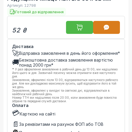
Артикул:
12798
Готовий до відправлення
52 ₴
Доставка
🚀
Відправка замовлення в день його оформлення*
Безкоштовна доставка замовлення вартістю
🚚
понад
2000
грн*
*
У разі оформлення замовлення в робочий день до 13:00, ми надішлемо
його цього ж дня. Зазвичай посилку можна отримати вже наступного
дня.
Замовлення, оформлені після 13:00, відправляються наступного робочого
дня. Але ми докладаємо максимум зусиль, щоб відправити його в той
же день.
Замовлення, оформлені у вихідні та святкові дні, відправляються в
найближчий робочий день.
Номер ТТН ми надішлемо після 20:00, коли замовлення буде повністю
зібране та передане службі доставки.
Оплата
💳
Карткою на сайті
📄
За реквізитами на рахунок ФОП або ТОВ