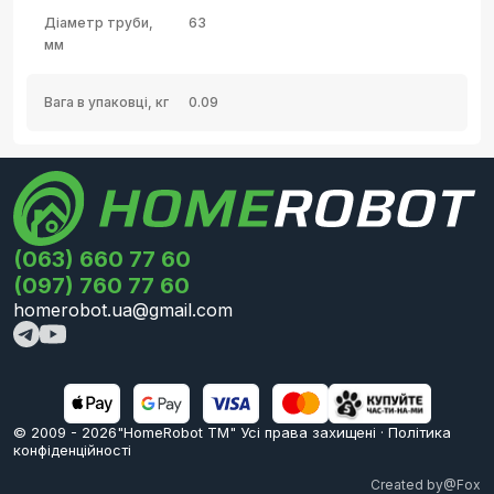
Діаметр труби,
63
мм
Вага в упаковці, кг
0.09
(063) 660 77 60
(097) 760 77 60
homerobot.ua@gmail.com
© 2009 -
2026
"HomeRobot ТМ" Усi права захищені
·
Політика
конфіденційності
Created by
@Fox