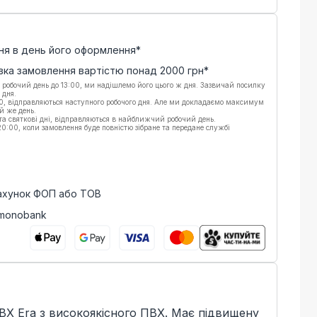
ня в день його оформлення*
вка замовлення вартістю понад
2000
грн*
 робочий день до 13:00, ми надішлемо його цього ж дня. Зазвичай посилку
 дня.
00, відправляються наступного робочого дня. Але ми докладаємо максимум
й же день.
 та святкові дні, відправляються в найближчий робочий день.
:00, коли замовлення буде повністю зібране та передане службі
рахунок ФОП або ТОВ
 monobank
ВХ Era з високоякісного ПВХ. Має підвищену