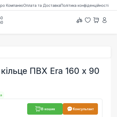
ро Компанію
Оплата та Доставка
Політика конфіденційності
60
60
кільце ПВХ Era 160 х 90
ня
В кошик
Консультант