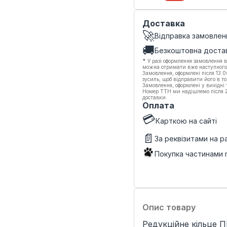
Доставка
🚀
Відправка замовлен
🚚
Безкоштовна доста
*
У разі оформлення замовлення в
можна отримати вже наступного
Замовлення, оформлені після 13:
зусиль, щоб відправити його в то
Замовлення, оформлені у вихідні
Номер ТТН ми надішлемо після 20
доставки.
Оплата
💳
Карткою на сайті
📄
За реквізитами на 
Покупка частинами
Опис товару
Редукційне кільце П