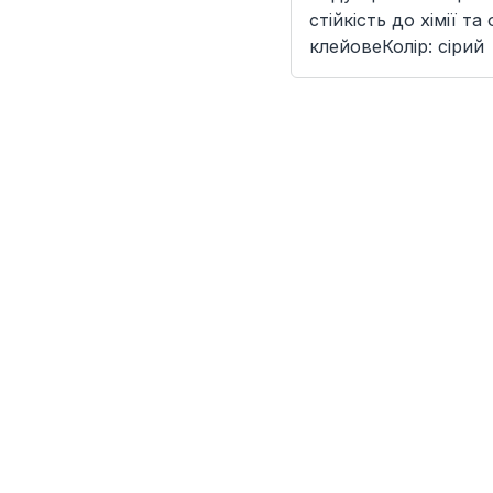
стійкість до хімії т
клейовеКолір: сірий