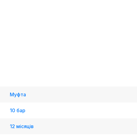
Муфта
10 бар
12 місяців