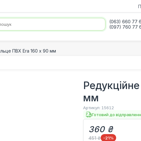
П
(063) 660 77 
(097) 760 77 
ільце ПВХ Era 160 х 90 мм
Редукційне 
мм
Артикул:
15612
Готовий до відправлен
360 ₴
451 ₴
-21
%