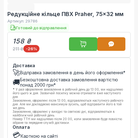
Редукційне кільце ПВХ Praher, 75x32 мм
Артикул:
29786
Готовий до відправлення
158 ₴
211 ₴
-26
%
Доставка
🚀
Відправка замовлення в день його оформлення*
Безкоштовна доставка замовлення вартістю
🚚
понад
2000
грн*
*
У разі оформлення замовлення в робочий день до 13:00, ми надішлемо
його цього ж дня. Зазвичай посилку можна отримати вже наступного
дня.
Замовлення, оформлені після 13:00, відправляються наступного робочого
дня. Але ми докладаємо максимум зусиль, щоб відправити його в той
же день.
Замовлення, оформлені у вихідні та святкові дні, відправляються в
найближчий робочий день.
Номер ТТН ми надішлемо після 20:00, коли замовлення буде повністю
зібране та передане службі доставки.
Оплата
💳
Карткою на сайті