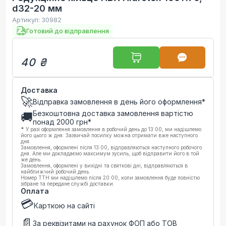
d32-20 мм
Артикул:
30982
Готовий до відправлення
40 ₴
Доставка
🚀
Відправка замовлення в день його оформлення*
Безкоштовна доставка замовлення вартістю
🚚
понад
2000
грн*
*
У разі оформлення замовлення в робочий день до 13:00, ми надішлемо
його цього ж дня. Зазвичай посилку можна отримати вже наступного
дня.
Замовлення, оформлені після 13:00, відправляються наступного робочого
дня. Але ми докладаємо максимум зусиль, щоб відправити його в той
же день.
Замовлення, оформлені у вихідні та святкові дні, відправляються в
найближчий робочий день.
Номер ТТН ми надішлемо після 20:00, коли замовлення буде повністю
зібране та передане службі доставки.
Оплата
💳
Карткою на сайті
📄
За реквізитами на рахунок ФОП або ТОВ