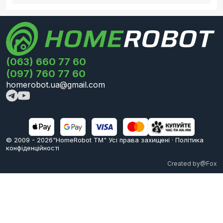
(063) 660 77 60
(097) 760 77 60
homerobot.ua@gmail.com
© 2009 -
2026
"HomeRobot ТМ" Усi права захищені
·
Політика
конфіденційності
Created by
@Fox