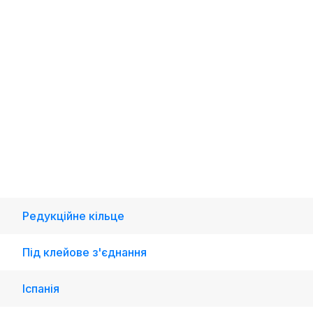
Редукційне кільце
Під клейове з'єднання
Іспанія