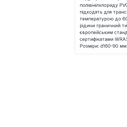
полівінілхлориду PV
підходять для тран
температурою до 60
рідини граничний ти
європейським станд
сертифікатами WRAS
Розміри: d160-90 мм