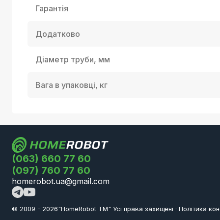
Гарантія
Додатково
Діаметр труби, мм
Вага в упаковці, кг
(063) 660 77 60
(097) 760 77 60
homerobot.ua@gmail.com
© 2009 -
2026
"HomeRobot ТМ" Усi права захищені
·
Політика кон