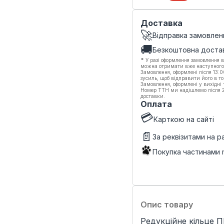
Доставка
🚀
Відправка замовлен
🚚
Безкоштовна доста
*
У разі оформлення замовлення в
можна отримати вже наступного
Замовлення, оформлені після 13:
зусиль, щоб відправити його в то
Замовлення, оформлені у вихідні
Номер ТТН ми надішлемо після 20
доставки.
Оплата
💳
Карткою на сайті
📄
За реквізитами на 
Покупка частинами
Опис товару
Редукційне кільце П