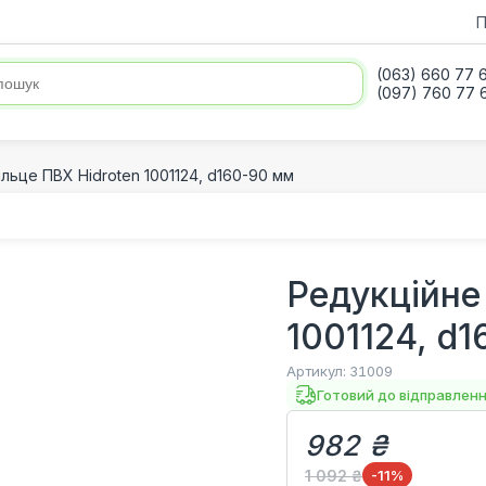
П
(063) 660 77 
(097) 760 77 
ільце ПВХ Hidroten 1001124, d160-90 мм
Редукційне
1001124, d
Артикул:
31009
Готовий до відправлен
982 ₴
1 092 ₴
-11
%