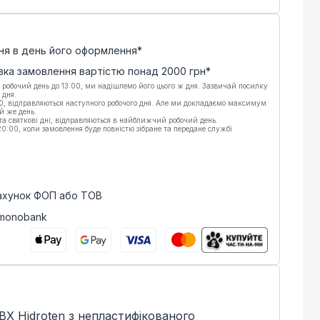
ня в день його оформлення*
вка замовлення вартістю понад
2000
грн*
 робочий день до 13:00, ми надішлемо його цього ж дня. Зазвичай посилку
 дня.
00, відправляються наступного робочого дня. Але ми докладаємо максимум
й же день.
 та святкові дні, відправляються в найближчий робочий день.
:00, коли замовлення буде повністю зібране та передане службі
рахунок ФОП або ТОВ
 monobank
ВХ Hidroten з непластифікованого