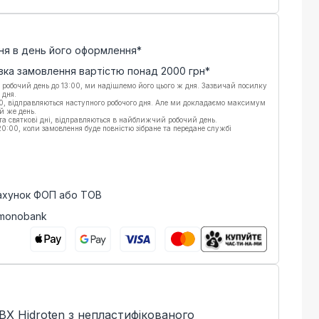
ня в день його оформлення*
вка замовлення вартістю понад
2000
грн*
 робочий день до 13:00, ми надішлемо його цього ж дня. Зазвичай посилку
 дня.
00, відправляються наступного робочого дня. Але ми докладаємо максимум
й же день.
 та святкові дні, відправляються в найближчий робочий день.
:00, коли замовлення буде повністю зібране та передане службі
рахунок ФОП або ТОВ
 monobank
ВХ Hidroten з непластифікованого