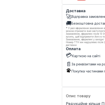
Доставка
🚀
Відправка замовлен
🚚
Безкоштовна доста
*
У разі оформлення замовлення в
можна отримати вже наступного
Замовлення, оформлені після 13:
зусиль, щоб відправити його в то
Замовлення, оформлені у вихідні
Номер ТТН ми надішлемо після 20
доставки.
Оплата
💳
Карткою на сайті
📄
За реквізитами на 
Покупка частинами
Опис товару
Редукційне кільце П