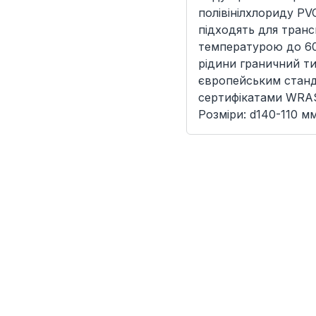
полівінілхлориду PV
підходять для тран
температурою до 60
рідини граничний ти
європейським станд
сертифікатами WRAS
Розміри: d140-110 м