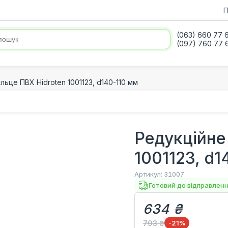
П
(063) 660 77 
(097) 760 77 
льце ПВХ Hidroten 1001123, d140-110 мм
Редукційне
1001123, d1
Артикул:
31007
Готовий до відправлен
634 ₴
793 ₴
-21
%