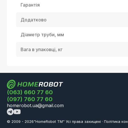
Гарантія
Додатково
Діаметр труби, мм
Вага в упаковці, кг
(063) 660 77 60
(097) 760 77 60
homerobot.ua@gmail.com
© 2009 -
2026
"HomeRobot ТМ" Усi права захищені
·
Політика кон