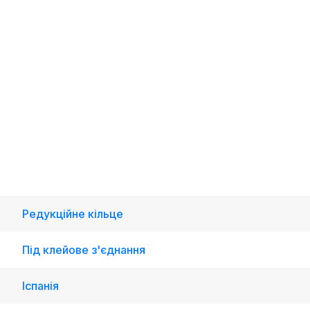
Редукційне кільце
Під клейове з'єднання
Іспанія