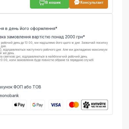
В кошик
Консультант
ня в день його оформлення*
вка замовлення вартістю понад
2000
грн*
 робочий день до 13:00, ми надішлемо його цього ж дня. Зазвичай посилку
 дня.
00, відправляються наступного робочого дня. Але ми докладаємо максимум
й же день.
 та святкові дні, відправляються в найближчий робочий день.
:00, коли замовлення буде повністю зібране та передане службі
рахунок ФОП або ТОВ
 monobank