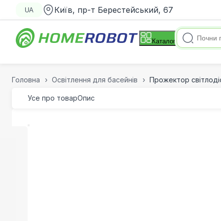
Київ, пр-т Берестейський, 67
UA
Каталог
Головна
Освітлення для басейнів
Прожектор світлодіо
Усе про товар
Опис