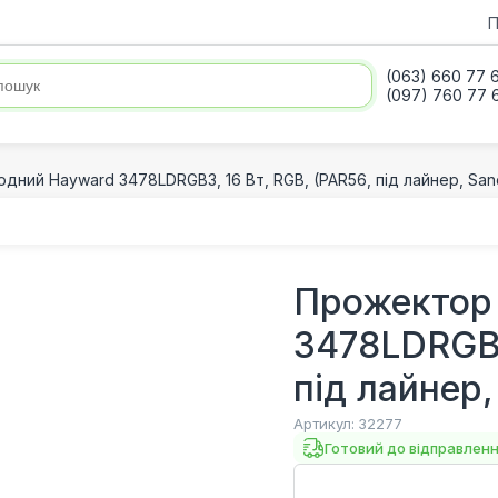
П
(063) 660 77 
(097) 760 77 
дний Hayward 3478LDRGB3, 16 Вт, RGB, (PAR56, під лайнер, San
Прожектор 
3478LDRGB3
під лайнер,
Артикул:
32277
Готовий до відправлен