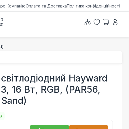
ро Компанію
Оплата та Доставка
Політика конфіденційності
60
60
d)
світлодіодний Hayward
, 16 Вт, RGB, (PAR56,
 Sand)
ня