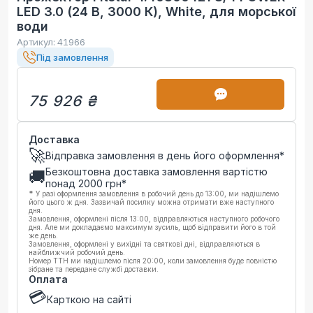
LED 3.0 (24 В, 3000 К), White, для морської
води
Артикул:
41966
Під замовлення
75 926 ₴
Доставка
🚀
Відправка замовлення в день його оформлення*
Безкоштовна доставка замовлення вартістю
🚚
понад
2000
грн*
*
У разі оформлення замовлення в робочий день до 13:00, ми надішлемо
його цього ж дня. Зазвичай посилку можна отримати вже наступного
дня.
Замовлення, оформлені після 13:00, відправляються наступного робочого
дня. Але ми докладаємо максимум зусиль, щоб відправити його в той
же день.
Замовлення, оформлені у вихідні та святкові дні, відправляються в
найближчий робочий день.
Номер ТТН ми надішлемо після 20:00, коли замовлення буде повністю
зібране та передане службі доставки.
Оплата
💳
Карткою на сайті