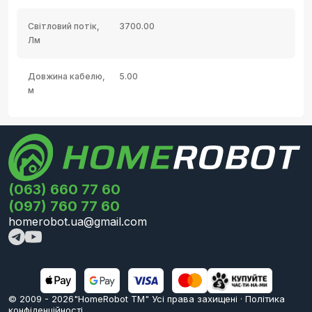
Світловий потік,
3700.00
Лм
Довжина кабелю,
5.00
м
(063) 660 77 60
(097) 760 77 60
homerobot.ua@gmail.com
© 2009 -
2026
"HomeRobot ТМ" Усi права захищені
·
Політика
конфіденційності