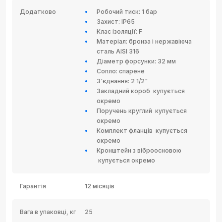
Додатково
Робочий тиск: 1 бар
Захист: IP65
Клас ізоляції: F
Матеріал: бронза і нержавіюча
сталь AISI 316
Діаметр форсунки: 32 мм
Сопло: спарене
З'єднання: 2 1/2"
Закладний короб
купується
окремо
Поручень круглий
купується
окремо
Комплект фланців
купується
окремо
Кронштейн з віброосновою
купується окремо
Гарантія
12 місяців
Вага в упаковці, кг
25