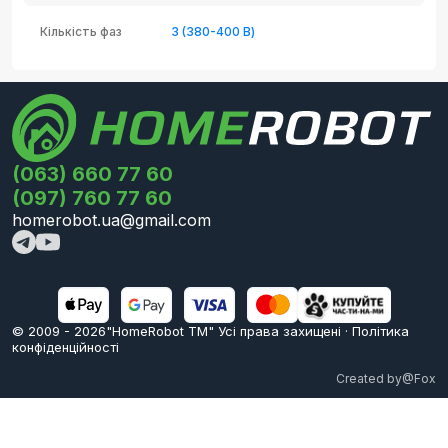
Кількість фаз
3 (380-400 В)
(063) 660 77 60
(097) 760 77 60
homerobot.ua@gmail.com
© 2009 -
2026
"HomeRobot ТМ" Усi права захищені
·
Політика
конфіденційності
Created by
@Fox