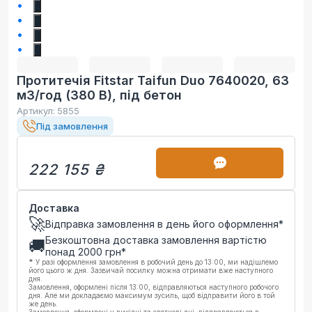
1
2
3
4
Протитечія Fitstar Taifun Duo 7640020, 63
м3/год (380 В), під бетон
Артикул:
5855
Під замовлення
222 155 ₴
Доставка
🚀
Відправка замовлення в день його оформлення*
Безкоштовна доставка замовлення вартістю
🚚
понад
2000
грн*
*
У разі оформлення замовлення в робочий день до 13:00, ми надішлемо
його цього ж дня. Зазвичай посилку можна отримати вже наступного
дня.
Замовлення, оформлені після 13:00, відправляються наступного робочого
дня. Але ми докладаємо максимум зусиль, щоб відправити його в той
же день.