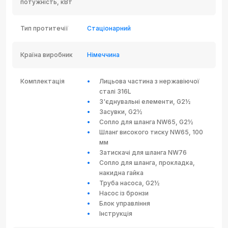
потужність, кВт
Тип протитечії
Стаціонарний
Країна виробник
Німеччина
Комплектація
Лицьова частина з нержавіючої
сталі 316L
З'єднувальні елементи, G2½
Засувки, G2½
Сопло для шланга NW65, G2½
Шланг високого тиску NW65, 100
мм
Затискачі для шланга NW76
Сопло для шланга, прокладка,
накидна гайка
Труба насоса, G2½
Насос із бронзи
Блок управління
Інструкція