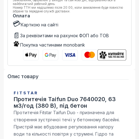
Замовлення, оформлені у вихідні та святкові дні, відправляються в
найближчий робочий день.
Номер ТТН ми надішлемо після 20:00, коли замовлення буде повністю
зібране та передане службі доставки.
Оплата
💳
Карткою на сайті
📄
За реквізитами на рахунок ФОП або ТОВ
Покупка частинами monobank
Опис товару
FITSTAR
Протитечія Taifun Duo 7640020, 63
м3/год (380 В), під бетон
Протитечія Fitstar Taifun Duo - призначена для
створення зустрічної течії у бетонному басейні.
Пристрій має вбудоване регулювання напору
води та кількості повітря у струмені. Гідро та