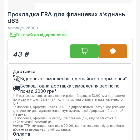
Прокладка ERA для фланцевих з'єднань
d63
Артикул:
26909
Готовий до відправлення
43 ₴
Доставка
🚀
Відправка замовлення в день його оформлення*
Безкоштовна доставка замовлення вартістю
🚚
понад
2000
грн*
*
У разі оформлення замовлення в робочий день до 13:00, ми надішлемо
його цього ж дня. Зазвичай посилку можна отримати вже наступного
дня.
Замовлення, оформлені після 13:00, відправляються наступного робочого
дня. Але ми докладаємо максимум зусиль, щоб відправити його в той
же день.
Замовлення, оформлені у вихідні та святкові дні, відправляються в
найближчий робочий день.
Номер ТТН ми надішлемо після 20:00, коли замовлення буде повністю
зібране та передане службі доставки.
Оплата