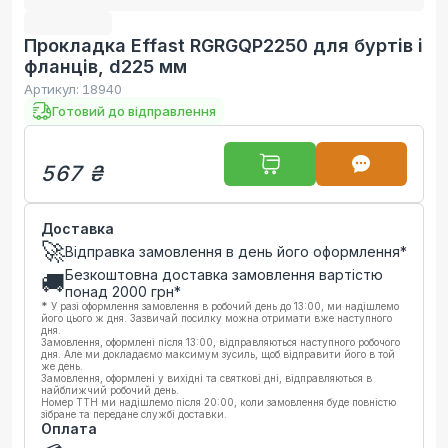
Прокладка Effast RGRGQP2250 для буртів і
фланців, d225 мм
Артикул:
18940
Готовий до відправлення
567 ₴
Доставка
🚀
Відправка замовлення в день його оформлення*
Безкоштовна доставка замовлення вартістю
🚚
понад
2000
грн*
*
У разі оформлення замовлення в робочий день до 13:00, ми надішлемо
його цього ж дня. Зазвичай посилку можна отримати вже наступного
дня.
Замовлення, оформлені після 13:00, відправляються наступного робочого
дня. Але ми докладаємо максимум зусиль, щоб відправити його в той
же день.
Замовлення, оформлені у вихідні та святкові дні, відправляються в
найближчий робочий день.
Номер ТТН ми надішлемо після 20:00, коли замовлення буде повністю
зібране та передане службі доставки.
Оплата